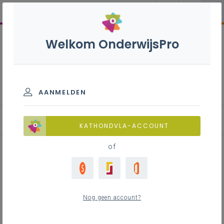
Welkom OnderwijsPro
Missie, visie en kernwaarden
AANMELDEN
Wat
KATHONDVLA-ACCOUNT
of
Inhoudstafel
Wat is een missie?
Nog geen account?
Een voorbeeld