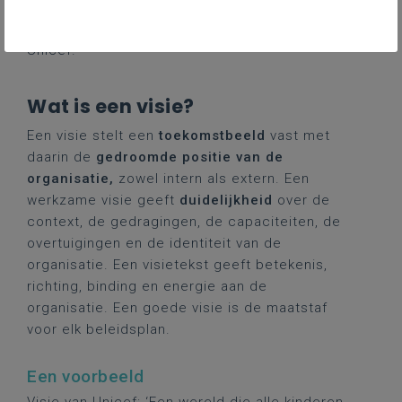
bedrijven en overheden van België voor
kinderen, hun rechten en de programma’s van
Unicef.’
Wat is een visie?
Een visie stelt een
toekomstbeeld
vast met
daarin de
gedroomde positie van de
organisatie,
zowel intern als extern. Een
werkzame visie geeft
duidelijkheid
over de
context, de gedragingen, de capaciteiten, de
overtuigingen en de identiteit van de
organisatie. Een visietekst geeft betekenis,
richting, binding en energie aan de
organisatie. Een goede visie is de maatstaf
voor elk beleidsplan.
Een voorbeeld