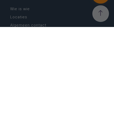
Wie is wie
Locaties
Algemeen contact
Helpdesk
NIEUWSBRIEF
SCHRIJF IN
MIJN.
Beheer
Kijkfilter