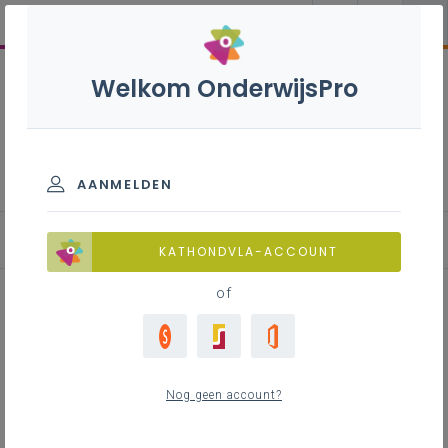
Welkom OnderwijsPro
Missie, visie en kernwaarden
AANMELDEN
Hoe
KATHONDVLA-ACCOUNT
of
Inhoudstafel
Algemene tips
Nog geen account?
Tips bij de voorbereiding
Tips bij de ontwikkeling