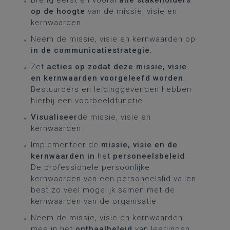
Breng eerst en vooral
alle stakeholders
op de hoogte
van de missie, visie en
kernwaarden.
Neem de missie, visie en kernwaarden op
in de communicatiestrategie.
Zet
acties op zodat deze missie, visie
en kernwaarden voorgeleefd worden
.
Bestuurders en leidinggevenden hebben
hierbij een voorbeeldfunctie.
Visualiseer
de missie, visie en
kernwaarden.
Implementeer de
missie, visie en de
kernwaarden in
het
personeelsbeleid
.
De professionele persoonlijke
kernwaarden van een personeelslid vallen
best zo veel mogelijk samen met de
kernwaarden van de organisatie.
Neem de missie, visie en kernwaarden
mee in het
onthaalbeleid
van leerlingen