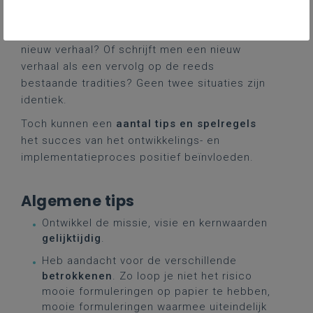
hun eigen verhaal en historiek? Vertrekt men
van een wit blad en schrijft men een volledig
nieuw verhaal? Of schrijft men een nieuw
verhaal als een vervolg op de reeds
bestaande tradities? Geen twee situaties zijn
identiek.
Toch kunnen een
aantal tips en spelregels
het succes van het ontwikkelings- en
implementatieproces positief beïnvloeden.
Algemene tips
Ontwikkel de missie, visie en kernwaarden
gelijktijdig
.
Heb
aandacht voor de verschillende
betrokkenen
. Zo loop je niet het risico
mooie formuleringen op papier te hebben,
mooie formuleringen waarmee uiteindelijk