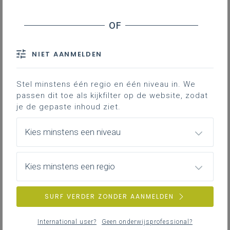
Tips bij de concrete formulering van de
missie, visie en kernwaarden
Tips bij de implementatie
NIET AANMELDEN
Contact
Stel minstens één regio en één niveau in. We
passen dit toe als kijkfilter op de website, zodat
Welke stappen
zet je als organisatie om tot
je de gepaste inhoud ziet.
een
gedragen
missie, visie en kernwaarden te
komen? Hoe doe je die dan leven eens ze op
Kies minstens een niveau
papier staan?
Er bestaat jammer genoeg
geen handleiding
Kies minstens een regio
die voor alle organisaties en in alle contexten
toepasbaar is. Veel hangt immers van de
concrete situatie
. Gaat het om een volledig
SURF VERDER ZONDER AANMELDEN
nieuwe organisatie zonder historiek? Of gaat
het om een organisatie die ontstaan is uit een
International user?
Geen onderwijsprofessional?
fusie van organisaties en besturen, ieder met