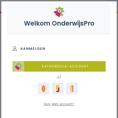
Welkom OnderwijsPro
Kwaliteitsvol besturen
AANMELDEN
KATHONDVLA-ACCOUNT
Bouwstenen kwaliteitsvol
of
besturen
Nog geen account?
Charter van goed bestuur