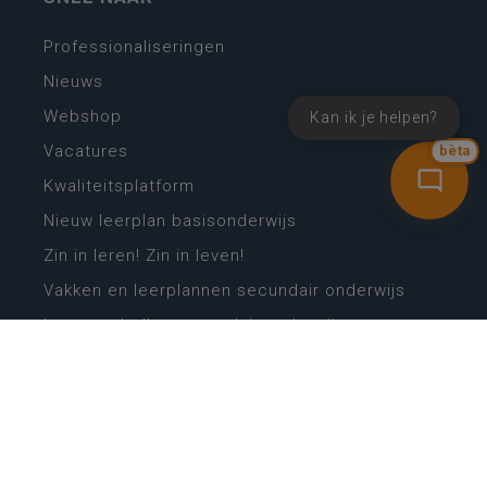
Professionaliseringen
Nieuws
Webshop
Kan ik je helpen?
Vacatures
bèta
Kwaliteitsplatform
Nieuw leerplan basisonderwijs
Zin in leren! Zin in leven!
Vakken en leerplannen secundair onderwijs
Lessentabellen secundair onderwijs
Digitale transformatie
Schoolkalender
Scholenzoeker
Algemene website