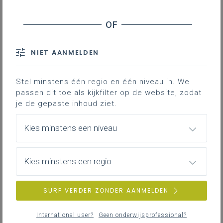
NIET AANMELDEN
Gids voor besturen
Stel minstens één regio en één niveau in. We
passen dit toe als kijkfilter op de website, zodat
je de gepaste inhoud ziet.
Instrumenten en
ondersteuning
Kies minstens een niveau
Kies minstens een regio
Missie, visie en kernwaarden
SURF VERDER ZONDER AANMELDEN
International user?
Geen onderwijsprofessional?