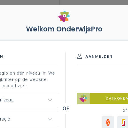
Welkom OnderwijsPro
missie, visie en kernwaarden
van waaruit
den
EN
AANMELDEN
egio en één niveau in. We
inspirerende voorbeelden
een praktijkgetuigenis
jkfilter op de website,
 inhoud ziet.
KATHOND
 niveau
of
regio
Va
kader en inspiratiebron