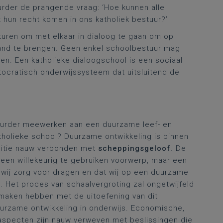
urder de prangende vraag: ‘Hoe kunnen alle
t hun recht komen in ons katholiek bestuur?’
turen om met elkaar in dialoog te gaan om op
and te brengen. Geen enkel schoolbestuur mag
en. Een katholieke dialoogschool is een sociaal
tocratisch onderwijssysteem dat uitsluitend de
uurder meewerken aan een duurzame leef- en
tholieke school? Duurzame ontwikkeling is binnen
aditie nauw verbonden met
scheppingsgeloof
. De
geen willekeurig te gebruiken voorwerp, maar een
wij zorg voor dragen en dat wij op een duurzame
. Het proces van schaalvergroting zal ongetwijfeld
maken hebben met de uitoefening van dit
rzame ontwikkeling in onderwijs. Economische,
aspecten zijn nauw verweven met beslissingen die