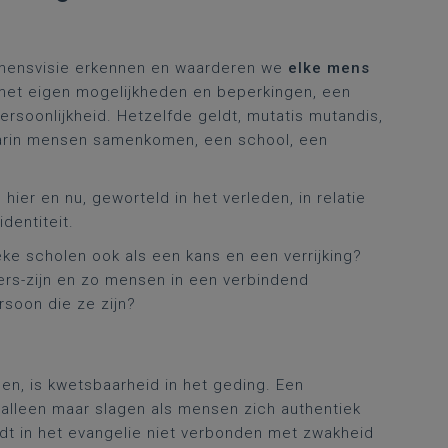
e mensvisie erkennen en waarderen we
elke mens
et eigen mogelijkheden en beperkingen, een
rsoonlijkheid. Hetzelfde geldt, mutatis mutandis,
aarin mensen samenkomen, een school, een
er en nu, geworteld in het verleden, in relatie
dentiteit.
eke scholen ook als een kans en een verrijking?
ers-zijn en zo mensen in een verbindend
rsoon die ze zijn?
n, is kwetsbaarheid in het geding. Een
alleen maar slagen als mensen zich authentiek
dt in het evangelie niet verbonden met zwakheid