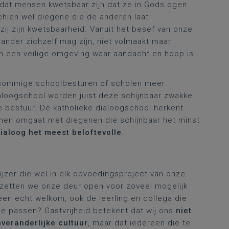
mdat mensen kwetsbaar zijn dat ze in Gods ogen
hien wel diegene die de anderen laat
zij zijn kwetsbaarheid. Vanuit het besef van onze
ander zichzelf mag zijn, niet volmaakt maar
n een veilige omgeving waar aandacht en hoop is
n sommige schoolbesturen of scholen meer
aloogschool worden juist deze schijnbaar zwakke
 bestuur. De katholieke dialoogschool herkent
men omgaat met diegenen die schijnbaar het minst
ialoog het meest beloftevolle
.
ijzer die wel in elk opvoedingsproject van onze
k zetten we onze deur open voor zoveel mogelijk
reen echt welkom, ook de leerling en collega die
tje passen? Gastvrijheid betekent dat wij ons
niet
veranderlijke cultuur
, maar dat iedereen die te