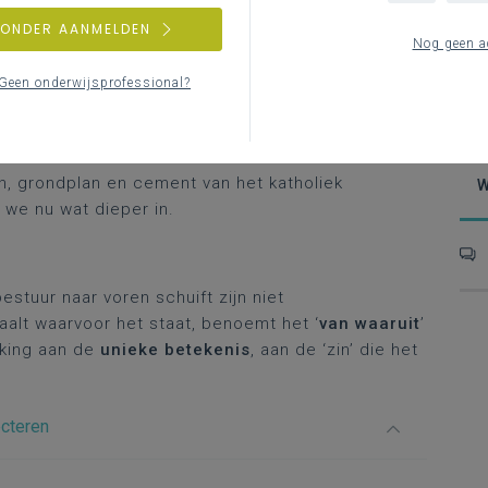
ZONDER AANMELDEN
en
bij de uitwerking van je missie, visie en
D
Nog geen a
i
 bepalen je keuzes?
Geen onderwijsprofessional?
naten hoeven niet van nul te starten. Zij vinden in
n kader en belangrijke inspiratiebron om
gen.
n, grondplan en cement van het katholiek
W
 we nu wat dieper in.
stuur naar voren schuift zijn niet
aalt waarvoor het staat, benoemt het ‘
van waaruit
’
kking aan de
unieke betekenis
, aan de ‘zin’ die het
ecteren