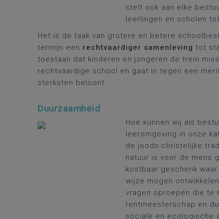
stelt ook aan elke bestu
leerlingen en scholen to
Het is de taak van grotere en betere schoolbes
termijn een
rechtvaardiger samenleving
tot st
toestaan dat kinderen en jongeren de trein miss
rechtvaardige school en gaat in tegen een meri
sterksten beloont.
Duurzaamheid
Hoe kunnen wij als best
leeromgeving in onze ka
de joods-christelijke tr
natuur is voor de mens 
kostbaar geschenk waar 
wijze mogen ontwikkelen
vragen oproepen die te 
rentmeesterschap en duu
sociale en ecologische 