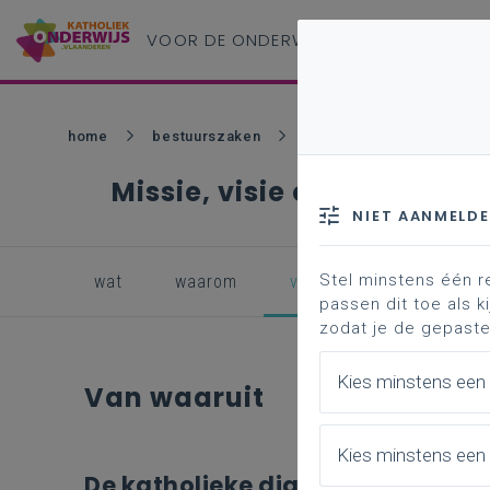
VOOR DE ONDERWIJS
PROFESSIONAL
home
bestuurszaken
kwaliteitsvol besturen
Missie, visie en kernwaar
NIET AANMELD
Stel minstens één r
wat
waarom
van waaruit
hoe
passen dit toe als ki
zodat je de gepaste
Kies minstens een
Van waaruit
Kies minstens een 
De katholieke dialoogschool als 