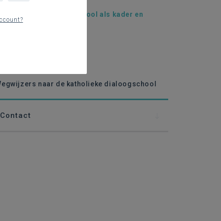
e katholieke dialoogschool als kader en
ccount?
nspiratiebron
Hoeksteen
Grondplan
Cement
egwijzers naar de katholieke dialoogschool
Contact