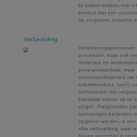
te maken hebben met infr
bestuur kan een voorbee
op zorgzame, kritische
Verbeelding
Veranderingsprocessen w
processen, maar ook crea
Onderwijs en onderwijsve
programmeerbaar, maar v
onvoorspelbaarheid van l
onbeheersbare, heeft oog
esthetische, het religieu
bepaalde manier op te l
volgen. Platgetreden pa
oplossingen bedenken vo
opgelost werden, is ee
elke verbeelding, waar w
blijven vastzitten in on