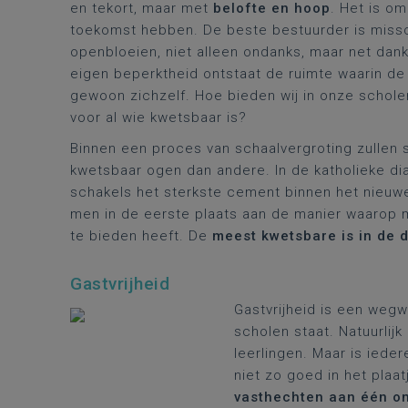
en tekort, maar met
belofte en hoop
. Het is o
toekomst hebben. De beste bestuurder is missc
openbloeien, niet alleen ondanks, maar net dank
eigen beperktheid ontstaat de ruimte waarin de 
gewoon zichzelf. Hoe bieden wij in onze schole
voor al wie kwetsbaar is?
Binnen een proces van schaalvergroting zulle
kwetsbaar ogen dan andere. In de katholieke di
schakels het sterkste cement binnen het nieuwe
men in de eerste plaats aan de manier waarop 
te bieden heeft. De
meest kwetsbare is in de d
Gastvrijheid
Gastvrijheid is een wegw
scholen staat. Natuurlij
leerlingen. Maar is iede
niet zo goed in het plaa
vasthechten aan één on