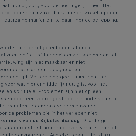
astructuur, zorg voor de leerlingen, milieu. Het
ldrol opnemen inzake duurzame ontwikkeling door
 en duurzame manier om te gaan met de schepping.
orden niet enkel geleid door rationele
tiviteit en ‘out of the box’ denken spelen een rol.
rnieuwing zijn niet maakbaar en niet
eronderstellen een ‘traagheid’ en
eren en tijd. Verbeelding geeft ruimte aan het
 voor wat niet onmiddellijk nuttig is, voor het
ze en spirituele. Problemen zijn niet op één
ossen door een vooropgestelde methode slaafs te
den verlaten, tegendraadse vernieuwende
or de problemen die in het verleden niet
n
kenmerk van de Bijbelse dialoog
. Daar begint
e vastgeroeste structuren durven verlaten en niet
ze oude denkpatronen. Aan elke bestuurder klinkt