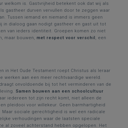
uur welkom is. Gastvrijheid betekent ook dat wij als
als gastheer durven vervullen door te zeggen waar
taan. Tussen iemand en niemand is immers geen
j in dialoog gaan nodigt gastheer en gast uit tot
en van ieders identiteit. Groepen komen zo niet
an, maar bouwen,
met respect voor verschil
, een
en in Het Oude Testament roept Christus als leraar
e werken aan een meer rechtvaardige wereld.
 draagt onvoldoende bij tot het verminderen van de
leving.
Samen bouwen aan een schoolcultuur
ar iedereen tot zijn recht komt, niet alleen de
geen pleidooi voor willekeur. Geen barmhartigheid
 Maar sociale gerechtigheid is wel een radicale
lijke verhoudingen waar de laatsten speciale
ze al zoveel achterstand hebben opgelopen. Het