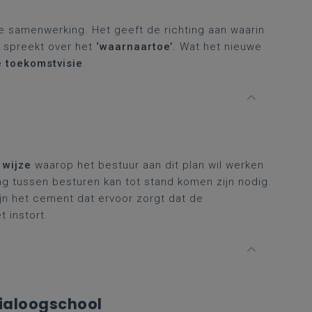
e samenwerking. Het geeft de richting aan waarin
 spreekt over het
‘waarnaartoe’
. Wat het nieuwe
 toekomstvisie
.
e
wijze
waarop het bestuur aan dit plan wil werken
 tussen besturen kan tot stand komen zijn nodig.
jn het cement dat ervoor zorgt dat de
t instort.
dialoogschool