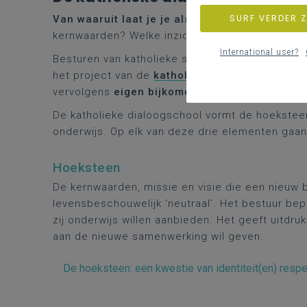
SURF VERDER 
Van waaruit laat je je als organisatie inspirer
kernwaarden? Welke inzichten en overtuigingen
International user?
Besturen van katholieke scholen, centra en inter
het project van de
katholieke dialoogschool
ee
vervolgens
eigen bijkomende accenten
te leg
De katholieke dialoogschool vormt de hoekstee
onderwijs. Op elk van deze drie elementen gaan
Hoeksteen
De kernwaarden, missie en visie die een nieuw be
levensbeschouwelijk ‘neutraal’. Het bestuur bep
zij onderwijs willen aanbieden. Het geeft uitdru
aan de nieuwe samenwerking wil geven.
De hoeksteen: een kwestie van identiteit(en) resp