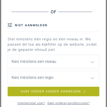
TOON RESULTATEN
individugericht
Train-de-trainer voor nieuwe IAC-
aanspreekpunten binnen de LSC
NIET AANMELDEN
Tijdens dit initiatief: verdiep je je in de
regelgeving IAC leer je vanuit casuïstiek IAC
Stel minstens één regio en één niveau in. We
zoeken naar nieuwe mogelijkheden reflecteer je
passen dit toe als kijkfilter op de website, zodat
over je rol binnen jouw leersteuncentrum
je de gepaste inhoud ziet.
Meerdere data
Op locatie en online
Kies minstens een niveau
Kies minstens een regio
SURF VERDER ZONDER AANMELDEN
International user?
Geen onderwijsprofessional?