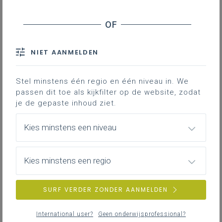
Leersteuncentra: actualisering van het
arbeidsreglement voor gesubsidieerde
personeelsleden
NIET AANMELDEN
Stel minstens één regio en één niveau in. We
passen dit toe als kijkfilter op de website, zodat
je de gepaste inhoud ziet.
Kies minstens een niveau
Kies minstens een regio
SURF VERDER ZONDER AANMELDEN
International user?
Geen onderwijsprofessional?