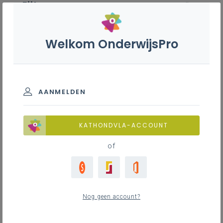
Filter
wis alle
ZOEK TOT 12 MAANDEN TERUG
Welkom OnderwijsPro
Leersteuncentra en specifieke
leersteuncentra 4,6,7
AANMELDEN
TOON RESULTATEN
KATHONDVLA-ACCOUNT
of
Nieuws
1
nieuwste
Nog geen account?
woensdag 28 januari 2026