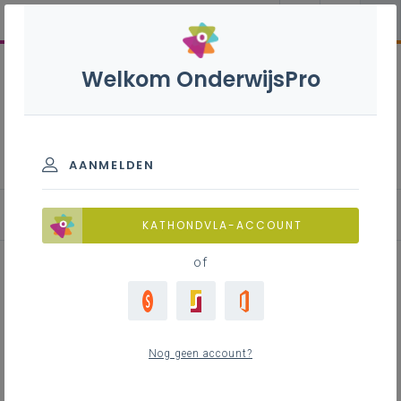
Welkom OnderwijsPro
Leerlingen evalueren in het
basisonderwijs
AANMELDEN
Breed evalueren en beleid
KATHONDVLA-ACCOUNT
of
Inhoudstafel
Waarom evalueren we?
Nog geen account?
Ontwikkeling of groei van leerlingen opvolgen
Leerlingen feedback geven