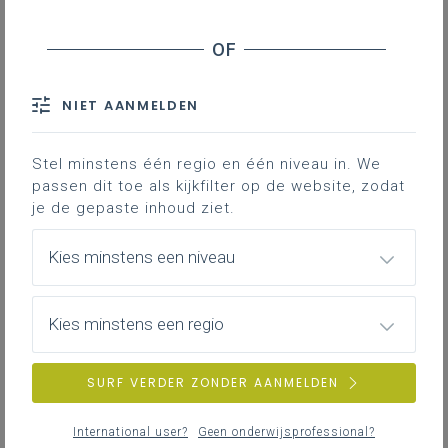
Onderwijs(kwaliteit) bijsturen
Ontwikkeling van leerlingen beoordelen aan de
hand van vooropgestelde doelen
Leerlingen oriënteren in hun verdere
NIET AANMELDEN
onderwijsloopbaan
Wat evalueren we?
Stel minstens één regio en één niveau in. We
Hoe evalueren we?
passen dit toe als kijkfilter op de website, zodat
Wanneer evalueren we?
je de gepaste inhoud ziet.
Wie evalueert er?
Kies minstens een niveau
Waarvoor gebruiken we de
evaluatiegegevens?
Synthese
Kies minstens een regio
Downloads
SURF VERDER ZONDER AANMELDEN
Contact
International user?
Geen onderwijsprofessional?