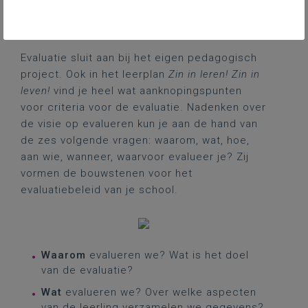
Hoe geef je het evaluatiebeleid
vorm?
Evaluatie sluit aan bij het eigen pedagogisch
project. Ook in het leerplan
Zin in leren! Zin in
leven!
vind je heel wat aanknopingspunten
voor criteria voor de evaluatie. Nadenken over
de visie op evalueren kun je aan de hand van
de zes volgende vragen: waarom, wat, hoe,
aan wie, wanneer, waarvoor evalueer je? Zij
vormen de bouwstenen voor het
evaluatiebeleid van je school.
Waarom
evalueren we? Wat is het doel
van de evaluatie?
Wat
evalueren we? Over welke aspecten
van de leerling verzamelen we gegevens?