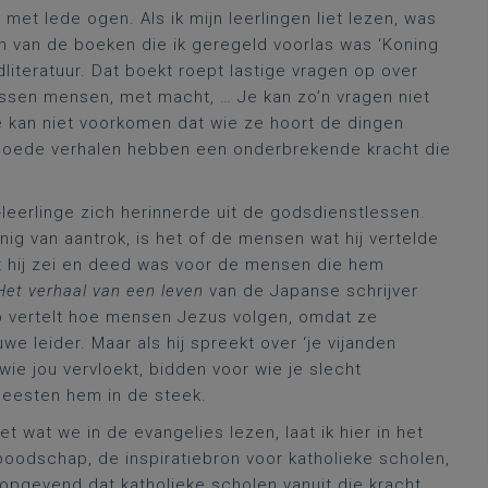
 met lede ogen. Als ik mijn leerlingen liet lezen, was
én van de boeken die ik geregeld voorlas was ‘Koning
dliteratuur. Dat boekt roept lastige vragen op over
ussen mensen, met macht, … Je kan zo’n vragen niet
 kan niet voorkomen dat wie ze hoort de dingen
 Goede verhalen hebben een onderbrekende kracht die
leerlinge zich herinnerde uit de godsdienstlessen.
nig van aantrok, is het of de mensen wat hij vertelde
at hij zei en deed was voor de mensen die hem
Het verhaal van een leven
van de Japanse schrijver
 vertelt hoe mensen Jezus volgen, omdat ze
we leider. Maar als hij spreekt over ‘je vijanden
ie jou vervloekt, bidden voor wie je slecht
 meesten hem in de steek.
et wat we in de evangelies lezen, laat ik hier in het
oodschap, de inspiratiebron voor katholieke scholen,
oopgevend dat katholieke scholen vanuit die kracht