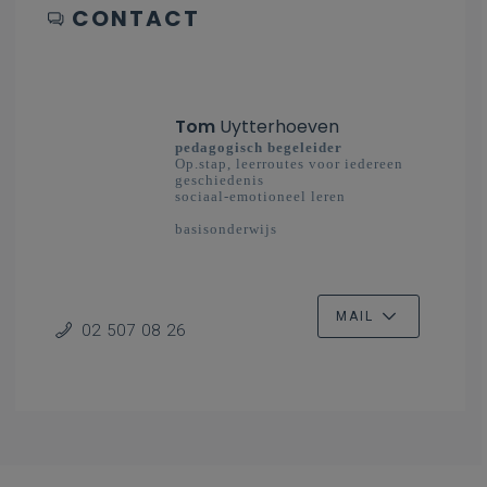
CONTACT
Tom
Uytterhoeven
pedagogisch begeleider
Op.stap, leerroutes voor iedereen
geschiedenis
sociaal-emotioneel leren
basisonderwijs
MAIL
02 507 08 26