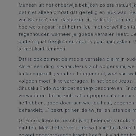
Mensen uit het onderwijs bekijken zoiets natuurlijk
dat niet alleen omdat dat gezellig en leuk was. E
van Katoren’, een klassieker uit de kinder- en jeug
hoe we omgaan met het milieu, met verschillen t
tegenhouden wanneer je goede verhalen leest. Je
anders gaat bekijken en anders gaat aanpakken.
je niet kunt temmen.
Dat is ook zo met de mooie verhalen die mijn oud-
Als er één ding is waar Jezus zich volgens mij wei
leuk en gezellig vonden. Integendeel, veel van w
volgden moeilijk te verdragen. In het boek
Jezus. 
Shusaku Endo wordt dat scherp beschreven. Endo
verwachten dat hij zich zal ontpoppen als hun nieu
liefhebben, goed doen aan wie jou haat, zegenen w
behandelt, …’ bekruipt hen de twijfel en laten de
Of Endo’s literaire beschrijving helemaal strookt m
midden. Maar het spreekt me wel aan dat Jezus’ b
zoveel onderbrekende kracht heeft. Ik vind het h