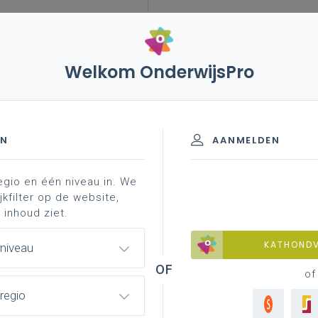
Welkom OnderwijsPro
atie
katholieke dialoogschool
blog: uit het leven
loven vandaag september 2020
EN
AANMELDEN
egio en één niveau in. We
sisteksten
identiteit in diversiteit
onderzoek
jkfilter op de website,
 inhoud ziet.
KATHOND
 niveau
je school - Geloven vandaag
of
regio