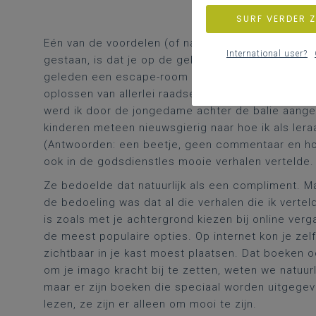
SURF VERDER 
Eén van de voordelen (of nadelen, het is maar hoe j
International user?
gestaan, is dat je op de gekste plaatsen oud-leer
geleden een escape-room doen. Je kent dat wel, 
oplossen van allerlei raadsels en puzzels de sleu
werd ik door de jongedame achter de balie aanges
kinderen meteen nieuwsgierig naar hoe ik als leraa
(Antwoorden: een beetje, geen commentaar en hope
ook in de godsdienstles mooie verhalen vertelde.
Ze bedoelde dat natuurlijk als een compliment. Maa
de bedoeling was dat al die verhalen die ik verte
is zoals met je achtergrond kiezen bij online ver
de meest populaire opties. Op internet kon je zelfs
zichtbaar in je kast moest plaatsen. Dat boeken 
om je imago kracht bij te zetten, weten we natuurl
maar er zijn boeken die speciaal worden uitgegeve
lezen, ze zijn er alleen om mooi te zijn.