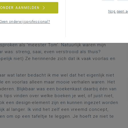
ZONDER AANMELDEN
Nog geen a
e het bekijkt) als je een tijdlang voor de klas hebt
Geen onderwijsprofessional?
lingen tegenkomt. Zo ging ik met mijn gezin een tijd
zo’n kamer waarin je opgesloten wordt en door het
tel van de deur moet zien te vinden. Bij aankomst
proken als ‘meester Tom’. Natuurlijk waren mijn
r was: streng, saai, even verstrooid als thuis?
lijk niet) Ze herinnerde zich dat ik vaak voorlas en
r wat later bedacht ik me wel dat het eigenlijk niet
lde en voorlas alleen maar mooie verhalen waren. Het
gaderen. Blijkbaar was een boekenkast daarbij één van
 tips vinden over welke boeken je wel, of juist niet,
ook een design-element zijn en kunnen ingezet worden
ijk al langer. Ik vind het zelf een vreemd concept,
n om op een tafeltje te leggen. Je hoeft ze niet te