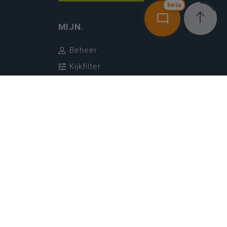
bèta
MIJN.
Beheer
Kijkfilter