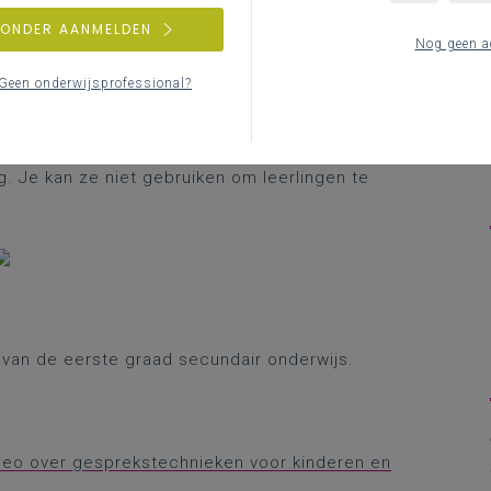
ZONDER AANMELDEN
Nog geen a
Geen onderwijsprofessional?
inzicht te krijgen in de ervaringen, meningen,
chillende vormen van pesten. Deze oefening werd dus
n aan kwaliteitsontwikkeling.
. Je kan ze niet gebruiken om leerlingen te
n van de eerste graad secundair onderwijs.
deo over gesprekstechnieken voor kinderen en