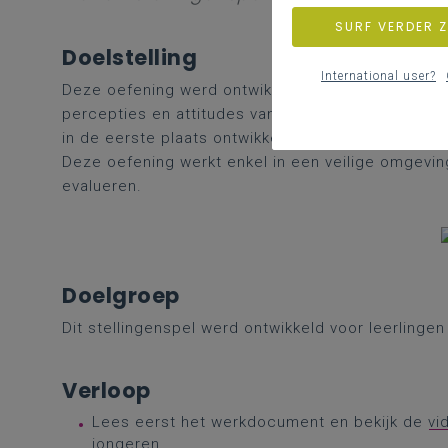
SURF VERDER 
Doelstelling
International user?
Deze oefening werd ontwikkeld om als schoolteam 
percepties en attitudes van leerlingen over vers
in de eerste plaats ontwikkeld om te kunnen werke
Deze oefening werkt enkel in een veilige omgeving
evalueren.
Doelgroep
Dit stellingenspel werd ontwikkeld voor leerlinge
Verloop
Lees eerst het werkdocument en bekijk de
vi
jongeren
.