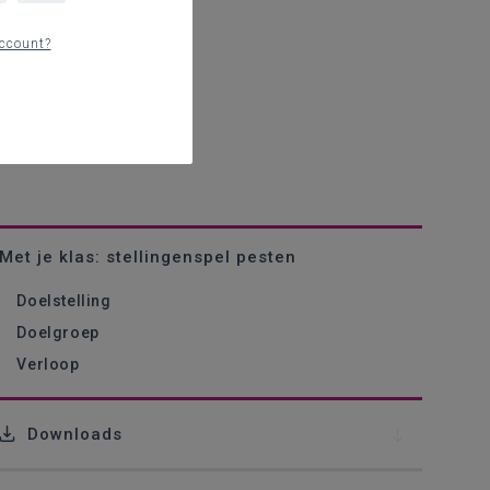
ccount?
Met je klas: stellingenspel pesten
Doelstelling
Doelgroep
Verloop
Downloads