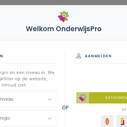
Welkom OnderwijsPro
EN
AANMELDEN
egio en één niveau in. We
chapskompas
aan de slag: community service learning
jkfilter op de website,
 inhoud ziet.
KATHOND
 niveau
ten
of
regio
ngen praten over pesten.