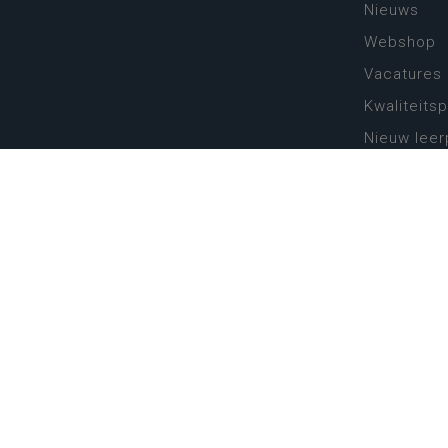
Nieuws
Webshop
Vacatures
Kwaliteits
Nieuw leer
Zin in leren
Vakken en 
onderwijs
Lessentabe
Digitale tr
Schoolkal
Scholenzo
Algemene 