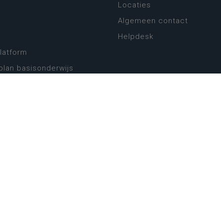
Locaties
Algemeen contact
Helpdesk
platform
plan basisonderwijs
! Zin in leven!
leerplannen secundair
llen secundair onderwijs
ansformatie
ender
eker
website