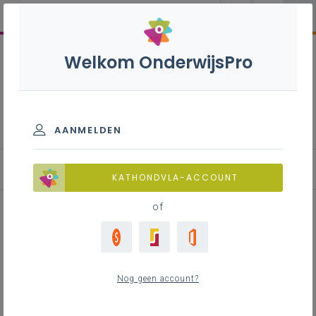
Welkom OnderwijsPro
Inspirerend burgerschap
AANMELDEN
Aan de slag: toolbox
KATHONDVLA-ACCOUNT
of
Met je team: reflecteren over de
resultaten van het
Nog geen account?
burgerschapskompas