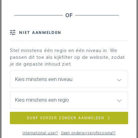
Inhoudstafel
Inhoud en visie
NIET AANMELDEN
Doelgroep
Doelstelling(en)
Stel minstens één regio en één niveau in. We
Randvoorwaarden
passen dit toe als kijkfilter op de website, zodat
Benodigdheden:
je de gepaste inhoud ziet.
Verloop
Kies minstens een niveau
Downloads
Kies minstens een regio
Met deze werkvorm kun je op een
personeelsvergadering je team betrekken
SURF VERDER ZONDER AANMELDEN
bij het reflecteren over de resultaten van
het burgerschapskompas.
International user?
Geen onderwijsprofessional?