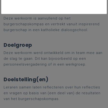
Inhoud en visie
Deze werkvorm is aanvullend op het
burgerschapskompas en vertrekt vanuit inspirerend
burgerschap in een katholieke dialoogschool.
Doelgroep
Deze werkvorm werd ontwikkeld om in team mee aan
de slag te gaan. Dit kan bijvoorbeeld op een
personeelsvergadering of in een werkgroep.
Doelstelling(en)
Leraren samen laten reflecteren over hun reflecties
en vragen op basis van (een deel van) de resultaten
van het burgerschapskompas.