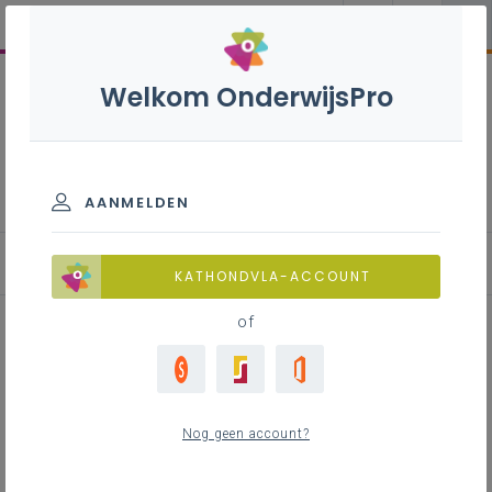
Welkom OnderwijsPro
Inspirerend burgerschap
AANMELDEN
Aan de slag: toolbox
KATHONDVLA-ACCOUNT
of
Met je klas: oorzaken en
gevolgen om op door te denken
Nog geen account?