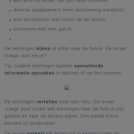
een kind op straat dat zijn hand uitsteekt;
diverse slaapkamers (met veel/weinig meubels);
een woonkamer met vocht op de muren;
schoenen met een gat in;
…
De leerlingen
kijken
in stilte naar de foto’s. De leraar
vraagt: wat zie je?
Tip: oudere leerlingen kunnen
aanvullende
informatie opzoeken
in teksten of op het internet.
De leerlingen
vertellen
over een foto. De leraar
vraagt door zodat alle leerlingen naar de foto in zijn
geheel en naar de details kijken. Een aantal foto’s
worden zo besproken.
De leraar
noteert
elk antwoord in kernwoorden en