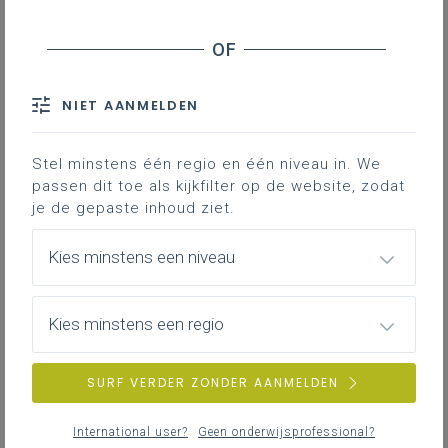
Inhoudstafel
Doelstelling
Doelgroep
Verloop
NIET AANMELDEN
Links en bronnen
Stel minstens één regio en één niveau in. We
passen dit toe als kijkfilter op de website, zodat
Downloads
je de gepaste inhoud ziet.
De leerlingen denken na over oorzaken
Kies minstens een niveau
(van oorzaken) en gevolgen (van
gevolgen) van een actuele kwestie of
Kies minstens een regio
probleem en visualiseren dit.
SURF VERDER ZONDER AANMELDEN
Doelstelling
De leerlingen visualiseren de oorzaken en gevolgen
International user?
Geen onderwijsprofessional?