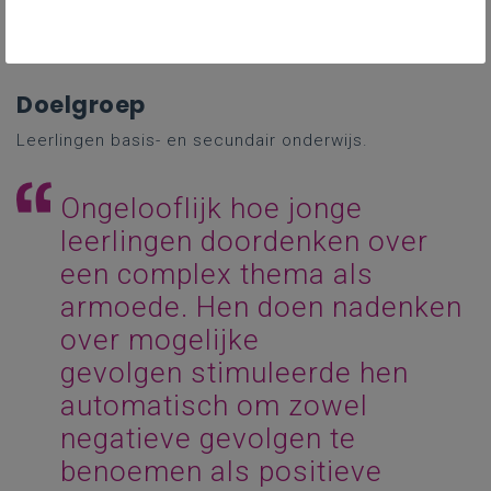
van een probleem. Ze krijgen inzicht in de
complexiteit van het probleem.
Doelgroep
Leerlingen basis- en secundair onderwijs.
Ongelooflijk hoe jonge
leerlingen doordenken over
een complex thema als
armoede. Hen doen nadenken
over mogelijke
gevolgen stimuleerde hen
automatisch om zowel
negatieve gevolgen te
benoemen als positieve