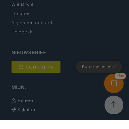
Wie is wie
Locaties
Algemeen contact
Helpdesk
NIEUWSBRIEF
SCHRIJF IN
Kan ik je helpen?
bèta
MIJN.
Beheer
Kijkfilter