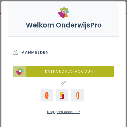
Welkom OnderwijsPro
Inspirerend burgerschap
AANMELDEN
Bijlezen: inspiratieblog
KATHONDVLA-ACCOUNT
of
In dialoog:
Burgerschapsvorming door de
Nog geen account?
ogen van je