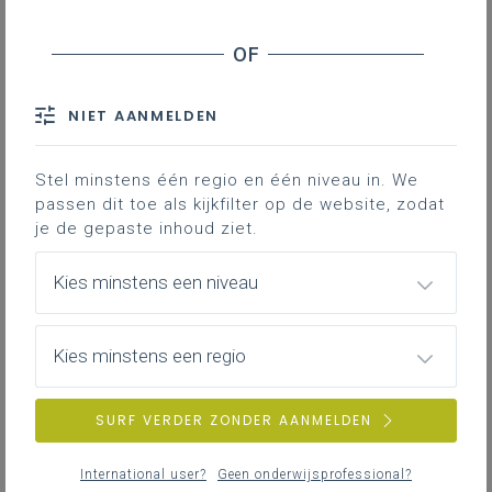
leerlingen, ontwikkeling van
het burgerschapskompas
NIET AANMELDEN
De nieuwe leerplannen van Katholiek Onderwijs
Vlaanderen dagen je uit om je visie op vorming
Stel minstens één regio en één niveau in. We
explicieter te maken: wat is de identiteit van je
passen dit toe als kijkfilter op de website, zodat
je de gepaste inhoud ziet.
school? Wat voor burgerschap streef je als
schoolteam na? In dit proces mag de stem van je
Kies minstens een niveau
leerlingen niet ontbreken. Daarom ontwikkelen we het
burgerschapskompas, een gestandaardiseerde
leerlingbevraging met ondersteunende materialen.​
Kies minstens een regio
SURF VERDER ZONDER AANMELDEN
LINKS
International user?
Geen onderwijsprofessional?