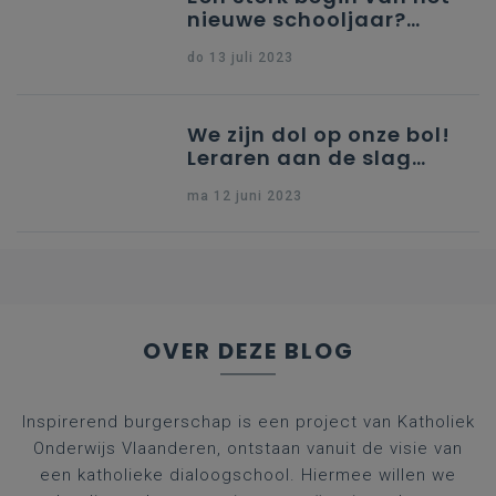
nieuwe schooljaar?
Deze tools helpen je!
do 13 juli 2023
We zijn dol op onze bol!
Leraren aan de slag
met inspirerend
ma 12 juni 2023
burgerschap
OVER DEZE BLOG
Inspirerend burgerschap is een project van Katholiek
Onderwijs Vlaanderen, ontstaan vanuit de visie van
een katholieke dialoogschool. Hiermee willen we