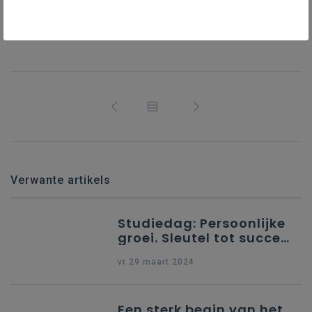
Lees het artikel
Verwante artikels
Studiedag: Persoonlijke
groei. Sleutel tot succes
en welzijn in het leven
vr 29 maart 2024
Een sterk begin van het