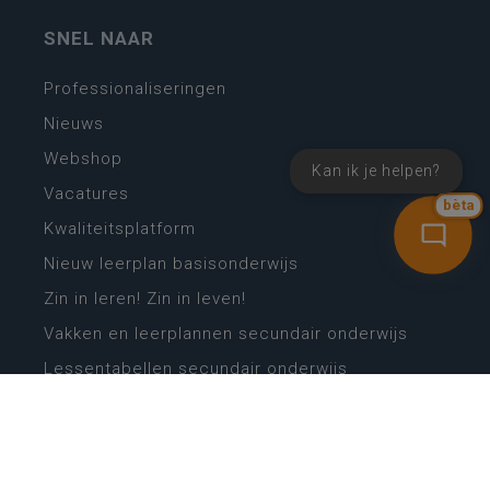
SNEL NAAR
Professionaliseringen
Nieuws
Webshop
Kan ik je helpen?
Vacatures
bèta
Kwaliteitsplatform
Nieuw leerplan basisonderwijs
Zin in leren! Zin in leven!
Vakken en leerplannen secundair onderwijs
Lessentabellen secundair onderwijs
Digitale transformatie
Schoolkalender
Scholenzoeker