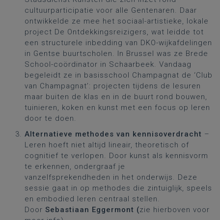
cultuurparticipatie voor alle Gentenaren. Daar
ontwikkelde ze mee het sociaal-artistieke, lokale
project De Ontdekkingsreizigers, wat leidde tot
een structurele inbedding van DKO-wijkafdelingen
in Gentse buurtscholen. In Brussel was ze Brede
School-coördinator in Schaarbeek. Vandaag
begeleidt ze in basisschool Champagnat de ‘Club
van Champagnat’: projecten tijdens de lesuren
maar buiten de klas en in de buurt rond bouwen,
tuinieren, koken en kunst met een focus op leren
door te doen.
Alternatieve methodes van kennisoverdracht
–
Leren hoeft niet altijd lineair, theoretisch of
cognitief te verlopen. Door kunst als kennisvorm
te erkennen, ondergraaf je
vanzelfsprekendheden in het onderwijs. Deze
sessie gaat in op methodes die zintuiglijk, speels
en embodied leren centraal stellen.
Door
Sebastiaan Eggermont (
zie hierboven voor