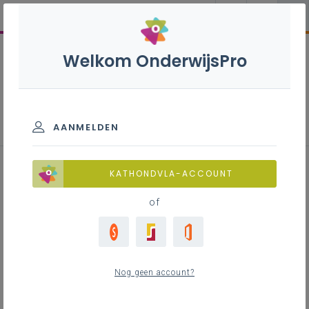
Welkom OnderwijsPro
Nieuws
AANMELDEN
KATHONDVLA-ACCOUNT
Impulsdag: kleine
of
bewegingen van verzet
zo 26 oktober 2025
Nog geen account?