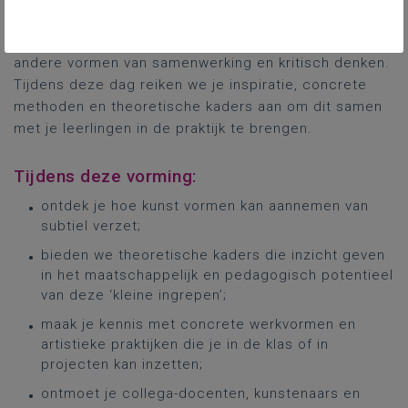
Als leraar of begeleider kan je leerlingen kansen
geven om zelf, klein maar wezenlijk in te grijpen met
andere vormen van samenwerking en kritisch denken.
Tijdens deze dag reiken we je inspiratie, concrete
methoden en theoretische kaders aan om dit samen
met je leerlingen in de praktijk te brengen.
Tijdens deze vorming:
ontdek je hoe kunst vormen kan aannemen van
subtiel verzet;
bieden we theoretische kaders die inzicht geven
in het maatschappelijk en pedagogisch potentieel
van deze ‘kleine ingrepen’;
maak je kennis met concrete werkvormen en
artistieke praktijken die je in de klas of in
projecten kan inzetten;
ontmoet je collega-docenten, kunstenaars en