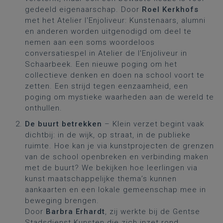
gedeeld eigenaarschap. Door
Roel Kerkhofs
met het Atelier l'Enjoliveur: Kunstenaars, alumni
en anderen worden uitgenodigd om deel te
nemen aan een soms woordeloos
conversatiespel in Atelier de l'Enjoliveur in
Schaarbeek. Een nieuwe poging om het
collectieve denken en doen na school voort te
zetten. Een strijd tegen eenzaamheid, een
poging om mystieke waarheden aan de wereld te
onthullen.
De buurt betrekken
– Klein verzet begint vaak
dichtbij: in de wijk, op straat, in de publieke
ruimte. Hoe kan je via kunstprojecten de grenzen
van de school openbreken en verbinding maken
met de buurt? We bekijken hoe leerlingen via
kunst maatschappelijke thema’s kunnen
aankaarten en een lokale gemeenschap mee in
beweging brengen.
Door
Barbra Erhardt
, zij werkte bij de Gentse
Stadsdienst Kunsten die zich inzet rond