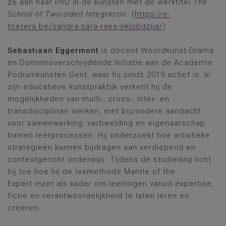
ze aan haar PhD in de kunsten met de werktitel
The
School of Two-sided Integration
. (
https://e-
tcetera.be/sandra-sara-raes-oklobdzija/
)
Sebastiaan Eggermont
is docent Woordkunst-Drama
en Domeinoverschrijdende Initiatie aan de Academie
Podiumkunsten Gent, waar hij sinds 2019 actief is. In
zijn educatieve kunstpraktijk verkent hij de
mogelijkheden van multi-, cross-, inter- en
transdisciplinair werken, met bijzondere aandacht
voor samenwerking, verbeelding en eigenaarschap
binnen leerprocessen. Hij onderzoekt hoe artistieke
strategieën kunnen bijdragen aan verdiepend en
contextgericht onderwijs. Tijdens de studiedag licht
hij toe hoe hij de lesmethode Mantle of the
Expert inzet als kader om leerlingen vanuit expertise,
fictie en verantwoordelijkheid te laten leren en
creëren.