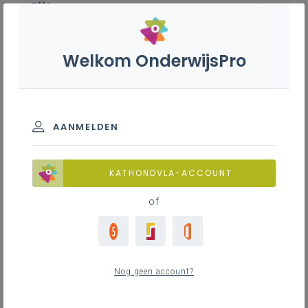
Filter
wis alle
ZOEK TOT 12 MAANDEN TERUG
Welkom OnderwijsPro
Bijzondere vorming dans - 7de
leerjaar
AANMELDEN
TOON RESULTATEN
KATHONDVLA-ACCOUNT
of
Nieuws
10
nieuwste
Nog geen account?