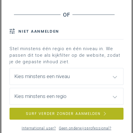
NIET AANMELDEN
Stel minstens één regio en één niveau in. We
passen dit toe als kijkfilter op de website, zodat
je de gepaste inhoud ziet.
Kies minstens een niveau
Kies minstens een regio
donderdag 5 maart 2026
SURF VERDER ZONDER AANMELDEN
Dag van het kso: kunstscholen laten hun creativiteit
zien
International user?
Geen onderwijsprofessional?