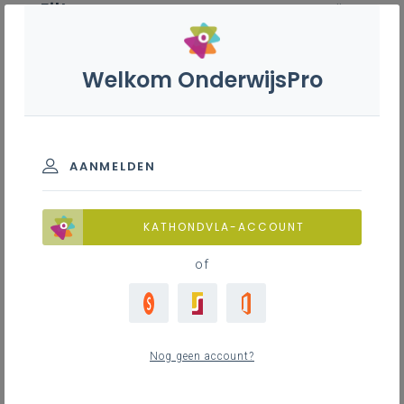
Filter
wis alle
ZOEK TOT 12 MAANDEN TERUG
Welkom OnderwijsPro
Bijzondere beeldende vorming -
7de leerjaar
AANMELDEN
TOON RESULTATEN
KATHONDVLA-ACCOUNT
of
Nieuws
11
nieuwste
Nog geen account?