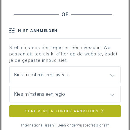
NIET AANMELDEN
Stel minstens één regio en één niveau in. We
passen dit toe als kijkfilter op de website, zodat
je de gepaste inhoud ziet.
Kies minstens een niveau
Kies minstens een regio
maandag 1 juni 2026
SURF VERDER ZONDER AANMELDEN
Save the date - dag van de Artistieke vorming,
Muziek, Beeld, Esthetica en Kunstbeschouwing
International user?
Geen onderwijsprofessional?