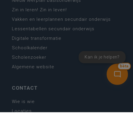
Nieuw leerplan basisonderwijs
Zin in leren! Zin in leven!
Vakken en leerplannen secundair onderwijs
Lessentabellen secundair onderwijs
Digitale transformatie
Schoolkalender
Kan ik je helpen?
Scholenzoeker
Algemene website
bèta
CONTACT
Wie is wie
Locaties
Algemeen contact
Helpdesk