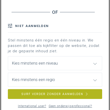
NIET AANMELDEN
Donderdag 10 december
Sint-Baafshuis, Gent
Stel minstens één regio en één niveau in. We
Start om 9.00 uur
passen dit toe als kijkfilter op de website, zodat
Reserveer alvast deze datum in je agenda voor een
je de gepaste inhoud ziet.
inspirerende dag vol ontmoeting, verdieping en
praktijkgerichte inspiratie.
Kies minstens een niveau
Je kunt kiezen uit maar liefst
12 workshops
rond
onder meer:
Kies minstens een regio
Muziek
Bodypercussie
SURF VERDER ZONDER AANMELDEN
Zang
Choreografie
International user?
Geen onderwijsprofessional?