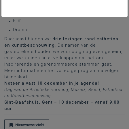
AI & muziek
Beeld
Film
Drama
Daarnaast bieden we
drie lezingen rond esthetica
en kunstbeschouwing
. De namen van de
gastsprekers houden we voorlopig nog even geheim,
maar we kunnen nu al verklappen dat het om
inspirerende en gerenommeerde stemmen gaat.
Meer informatie en het volledige programma volgen
binnenkort.
Noteer alvast 10 december in je agenda!
Dag van de Artistieke vorming, Muziek, Beeld, Esthetica
en Kunstbeschouwing
Sint-Baafshuis, Gent – 10 december – vanaf 9.00
uur
Nieuwsoverzicht