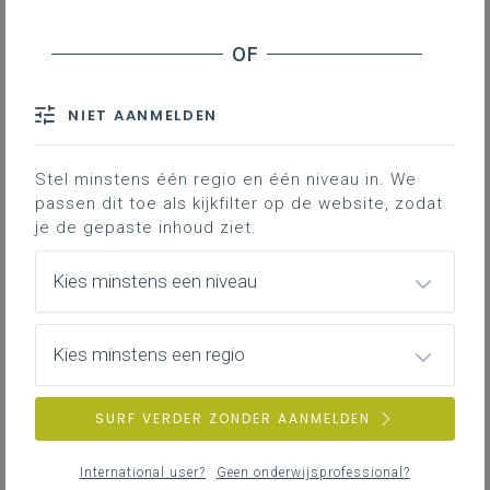
NIET AANMELDEN
Stel minstens één regio en één niveau in. We
passen dit toe als kijkfilter op de website, zodat
je de gepaste inhoud ziet.
Kies minstens een niveau
Kies minstens een regio
maandag 1 juni 2026
SURF VERDER ZONDER AANMELDEN
Save the date - dag van de Artistieke vorming,
Muziek, Beeld, Esthetica en Kunstbeschouwing
International user?
Geen onderwijsprofessional?