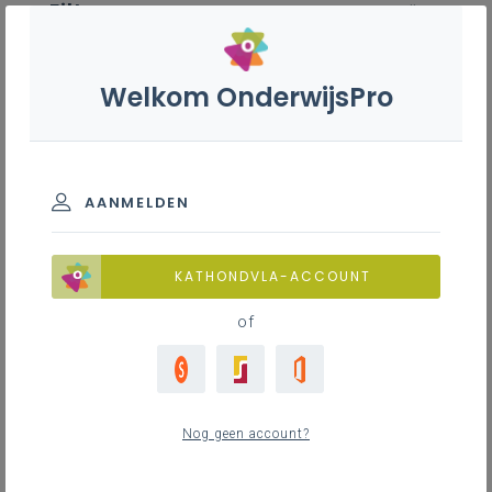
Filter
wis alle
ZOEK TOT 12 MAANDEN TERUG
Welkom OnderwijsPro
Architecturale en beeldende
vorming - 2de graad - D-
finaliteit
AANMELDEN
TOON RESULTATEN
KATHONDVLA-ACCOUNT
of
Nieuws
13
nieuwste
Nog geen account?