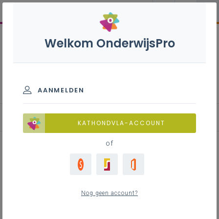
Welkom OnderwijsPro
Architecturale en beeldende
vorming - 2de graad - D-
finaliteit
AANMELDEN
Leerplan
KATHONDVLA-ACCOUNT
of
Inhoudstafel
Nog geen account?
Downloads