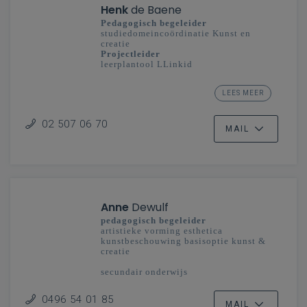
Henk
de Baene
Pedagogisch begeleider
studiedomeincoördinatie Kunst en
creatie
Projectleider
leerplantool LLinkid
secundair onderwijs - Vlaanderenbreed
LEES MEER
Ontwikkeling klas en school
02 507 06 70
MAIL
Anne
Dewulf
pedagogisch begeleider
artistieke vorming esthetica
kunstbeschouwing basisoptie kunst &
creatie
secundair onderwijs
Antwerpen, Limburg, Mechelen-Brussel
(Oost)
0496 54 01 85
MAIL