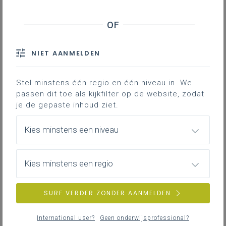
Contact
Hieronder vind je de definitieve en
volledig afgewerkte versie van het
NIET AANMELDEN
leerplan in Word; enkel deze versie
is geldig voor de volledige 2de
graad vanaf 1 september 2024.
Stel minstens één regio en één niveau in. We
passen dit toe als kijkfilter op de website, zodat
je de gepaste inhoud ziet.
Kies minstens een niveau
Kies minstens een regio
DOWNLOADS
SURF VERDER ZONDER AANMELDEN
II-ABV-d oktober 24
International user?
Geen onderwijsprofessional?
WORD
289KB