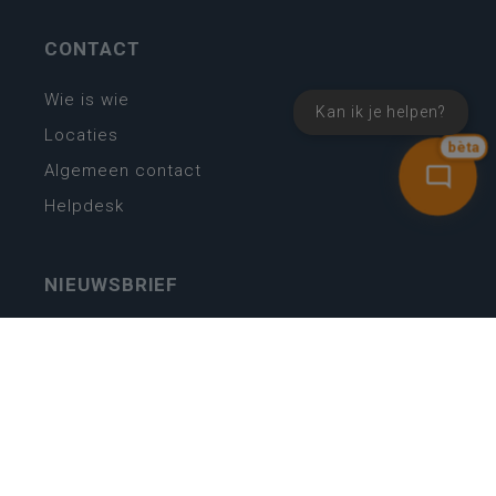
CONTACT
Wie is wie
Kan ik je helpen?
Locaties
bèta
Algemeen contact
Helpdesk
NIEUWSBRIEF
SCHRIJF IN
MIJN.
Beheer