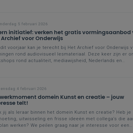
iek.
derdag 5 februari 2026
ern initiatief: verken het gratis vormingsaanbod
 Archief voor Onderwijs
dit voorjaar kan je terecht bij Het Archief voor Onderwijs v
ingen rond audiovisueel lesmateriaal. Deze keer zijn er on
shops rond actualiteit, mediawijsheid, Nederlands en
tbeschouwing, zowel voor lager als secundair. Schrijf je s
laatsen zijn beperkt. Heb je je kans gemist? Neus dan ze
mes van vorige webinars voor meer thema’s!
nsdag 4 februari 2026
werkmoment domein Kunst en creatie – jouw
eresse telt!
 jij als leraar binnen het domein Kunst en creatie? Heb je 
oeting, uitwisseling en frisse ideeën met collega’s die a
plan werken? We peilen graag naar je interesse voor een
erkmoment. Laat van je horen via een korte bevraging!