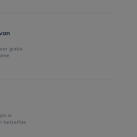
 van
oor gratis
line
nel in, want
ker door de
zin in
an hetzelfde