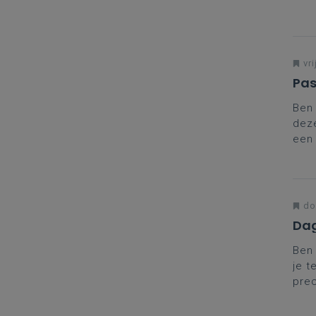
Daar
vako
Mee
Mec
vri
Pas
Ben 
deze
een 
aanp
do
Dag
Ben 
je t
prec
coll
met 