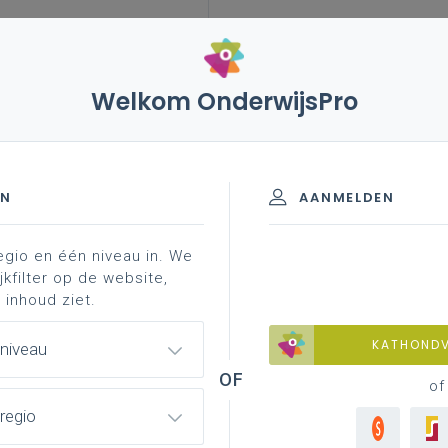
Welkom OnderwijsPro
leerplannen
vakken en leerplannen 3de graad
ws
ad - D/A-finaliteit
EN
AANMELDEN
egio en één niveau in. We
sionalisering
jkfilter op de website,
 inhoud ziet.
KATHOND
 niveau
of
regio