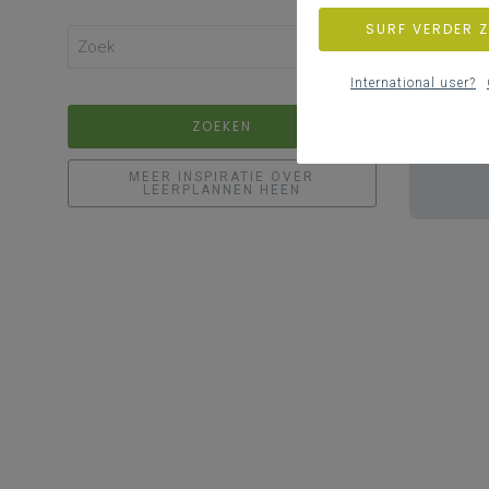
SURF VERDER 
International user?
ZOEKEN
MEER INSPIRATIE OVER
LEERPLANNEN HEEN