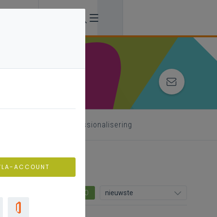
 begeleider
professionalisering
VLA-ACCOUNT
0
nieuwste