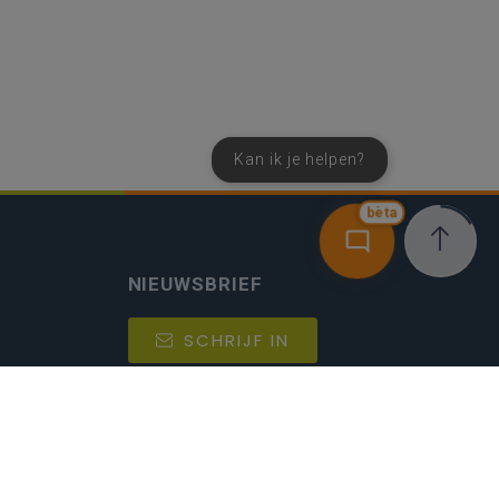
Kan ik je helpen?
bèta
NIEUWSBRIEF
SCHRIJF IN
MIJN.
Beheer