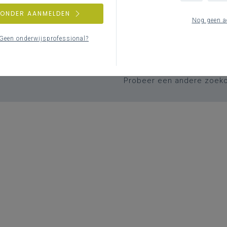
ZONDER AANMELDEN
Nog geen a
Geen onderwijsprofessional?
Geen zoekresulta
Er komen geen items overeen met j
Probeer een andere zoek