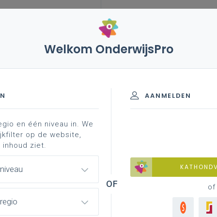
Welkom OnderwijsPro
de graad - D-finaliteit
EN
AANMELDEN
egio en één niveau in. We
materiaal
achtergrond
contacteer je pedagogisch
jkfilter op de website,
 inhoud ziet.
KATHOND
 niveau
of
regio