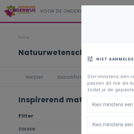
VOOR DE ONDERWIJS
PROFESSIONAL
home
Natuurwetenschappen B+S - 3
NIET AANMELD
Stel minstens één r
leerplan
basisinformatie
inspirerend 
passen dit toe als ki
zodat je de gepaste
Inspirerend materiaal
Kies minstens een
Filter
wis filter
Kies minstens een 
ZOEKEN