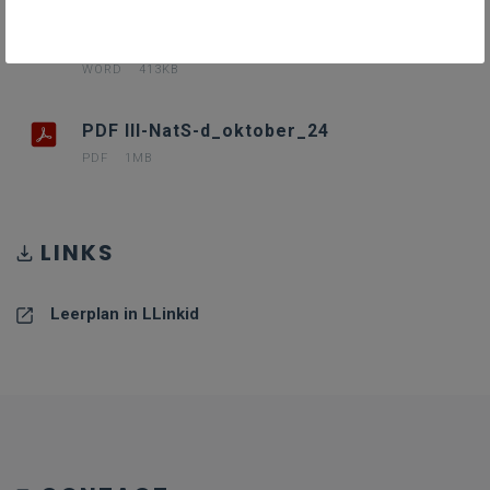
III-NatS-d oktober 24
WORD
413KB
PDF III-NatS-d_oktober_24
PDF
1MB
LINKS
Leerplan in LLinkid