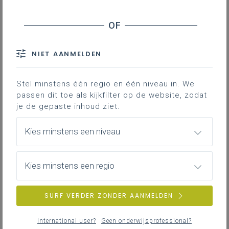
Downloads
Contact
NIET AANMELDEN
Hieronder vind je de definitieve en
volledig afgewerkte versie van het
Stel minstens één regio en één niveau in. We
passen dit toe als kijkfilter op de website, zodat
leerplan in Word; enkel deze versie
je de gepaste inhoud ziet.
is geldig voor de volledige 3de
graad vanaf 1 september 2024.
Kies minstens een niveau
Kies minstens een regio
SURF VERDER ZONDER AANMELDEN
DOWNLOADS
International user?
Geen onderwijsprofessional?