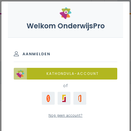
Welkom OnderwijsPro
Natuurwetenschappen B+S - 3de
graad - D-finaliteit
AANMELDEN
alle onderdelen
Biologie
Chemie
KATHONDVLA-ACCOUNT
Fysica
of
Leerplan
Nog geen account?
Inhoudstafel