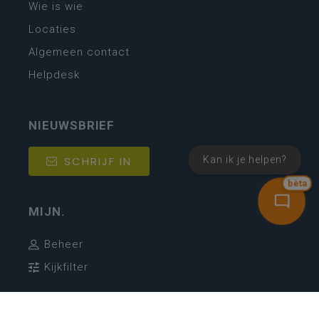
Wie is wie
Locaties
Algemeen contact
Helpdesk
NIEUWSBRIEF
Kan ik je helpen?
SCHRIJF IN
bèta
MIJN.
Beheer
Kijkfilter