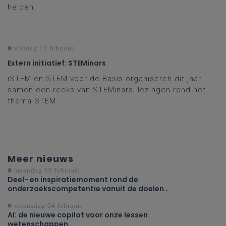
helpen.
vrijdag 13 februari
Extern initiatief: STEMinars
iSTEM en STEM voor de Basis organiseren dit jaar
samen een reeks van STEMinars, lezingen rond het
thema STEM.
Meer nieuws
maandag 09 februari
Deel- en inspiratiemoment rond de
onderzoekscompetentie vanuit de doelen
Natuurwetenschappen in de 3de graad D-finaliteit
woensdag 04 februari
AI: de nieuwe copilot voor onze lessen
wetenschappen