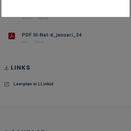
III-Nat-d januari 24
WORD
349KB
PDF III-Nat-d_januari_24
PDF
755KB
LINKS
Leerplan in LLinkid