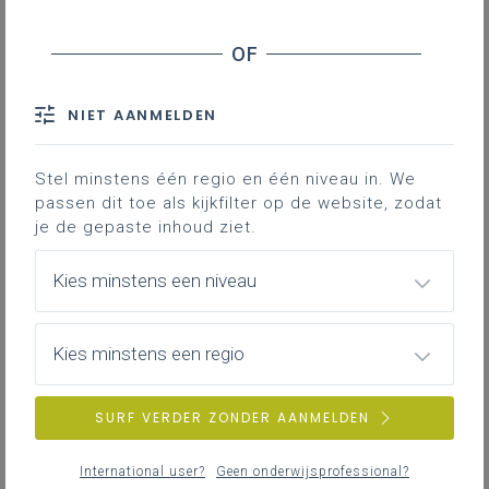
Downloads
Contact
NIET AANMELDEN
Hieronder vind je de definitieve en
volledig afgewerkte versie van het
Stel minstens één regio en één niveau in. We
passen dit toe als kijkfilter op de website, zodat
leerplan in Word; enkel deze versie
je de gepaste inhoud ziet.
is geldig voor de volledige 3de
graad vanaf 1 september 2024.
Kies minstens een niveau
Kies minstens een regio
SURF VERDER ZONDER AANMELDEN
DOWNLOADS
International user?
Geen onderwijsprofessional?