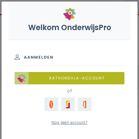
Welkom OnderwijsPro
Natuurwetenschappen B - 3de
graad - D-finaliteit
AANMELDEN
alle onderdelen
Biologie
Fysica
KATHONDVLA-ACCOUNT
Chemie
of
Leerplan
Nog geen account?
Inhoudstafel