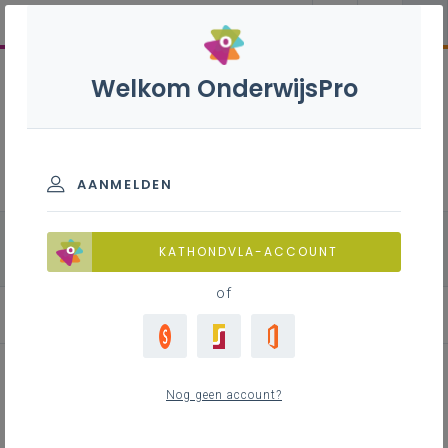
Welkom OnderwijsPro
Natuurwetenschappen B -
3de graad - D-finaliteit
AANMELDEN
alle onderdelen
Biologie
Fysica
KATHONDVLA-ACCOUNT
Chemie
of
Achtergrond
Achtergrond
Nog geen account?