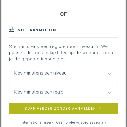
NIET AANMELDEN
Stel minstens één regio en één niveau in. We
Geen zoekresultaten
passen dit toe als kijkfilter op de website, zodat
je de gepaste inhoud ziet.
Er komen geen items overeen met jouw
zoekcriteria.
Kies minstens een niveau
Probeer een andere zoekopdracht.
Kies minstens een regio
SURF VERDER ZONDER AANMELDEN
International user?
Geen onderwijsprofessional?