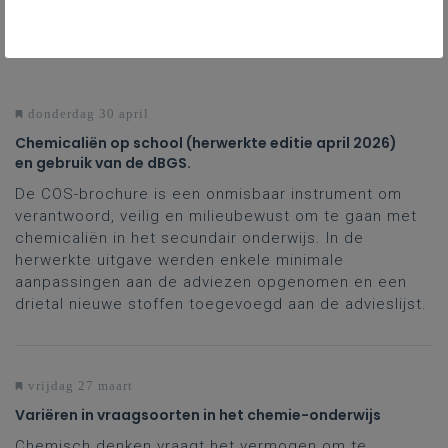
NIEUWS
ALLE NIEUWS
donderdag 30 april
Chemicaliën op school (herwerkte editie april 2026)
en gebruik van de dBGS.
De COS-brochure is een onmisbaar instrument om
verantwoord, veilig en milieubewust om te gaan met
chemicaliën in het secundair onderwijs. In de
herwerkte uitgave werden enkele minimale
aanpassingen aan de adviezen opgenomen en een
drietal nieuwe stoffen toegevoegd aan de advieslijst.
vrijdag 27 maart
Variëren in vraagsoorten in het chemie-onderwijs
Chemisch denken vraagt het vermogen om te