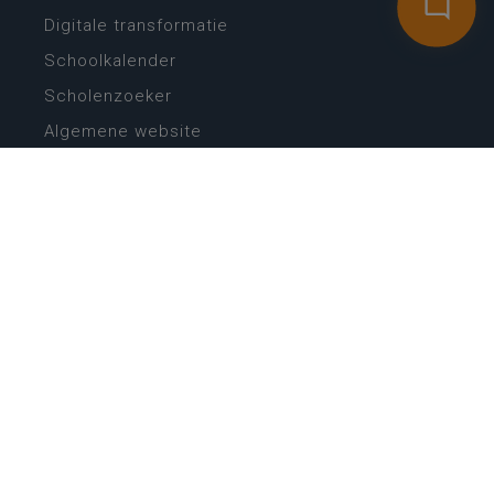
Digitale transformatie
Schoolkalender
Scholenzoeker
Algemene website
CONTACT
Wie is wie
Locaties
Algemeen contact
Helpdesk
NIEUWSBRIEF