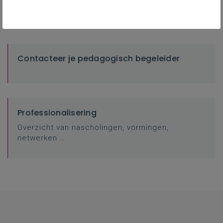
websites...
Contacteer je pedagogisch begeleider
Professionalisering
Overzicht van nascholingen, vormingen,
netwerken …