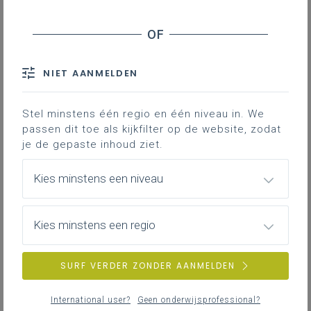
LEERPLANTOOL
NIET AANMELDEN
Basisinformatie
Basisinformatie over het leerplan
Stel minstens één regio en één niveau in. We
passen dit toe als kijkfilter op de website, zodat
je de gepaste inhoud ziet.
Kies minstens een niveau
Inspirerend materiaal
Didactische tips, ondersteunende documenten,
duiding bij leerinhouden...
Kies minstens een regio
SURF VERDER ZONDER AANMELDEN
Achtergrond
International user?
Geen onderwijsprofessional?
Literatuur, onderzoek, regelgeving, interessante