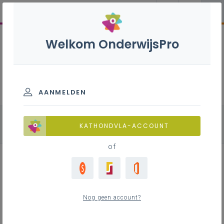
Welkom OnderwijsPro
Natuurwetenschappen B - 3de
graad - D-finaliteit
AANMELDEN
alle onderdelen
Biologie
Fysica
KATHONDVLA-ACCOUNT
Chemie
of
Leerplan
Nog geen account?
Raadpleeg via de leerplantool of download de
Word-versie