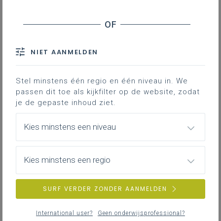
NIET AANMELDEN
Stel minstens één regio en één niveau in. We
passen dit toe als kijkfilter op de website, zodat
je de gepaste inhoud ziet.
Kies minstens een niveau
Kies minstens een regio
dinsdag 2 juni 2026
SURF VERDER ZONDER AANMELDEN
Podcastreeks 'Actualisering bij klassieke talen'
International user?
Geen onderwijsprofessional?