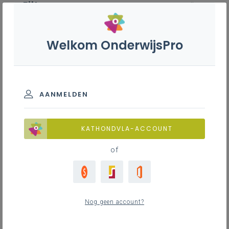
Filter
wis alle
ZOEK TOT 12 MAANDEN TERUG
Welkom OnderwijsPro
Grieks S - 3de graad - D-
finaliteit
AANMELDEN
TOON RESULTATEN
KATHONDVLA-ACCOUNT
of
Nieuws
53
nieuwste
Nog geen account?