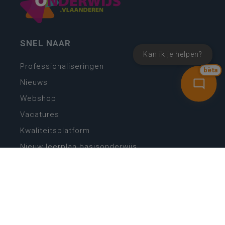
SNEL NAAR
Kan ik je helpen?
Professionaliseringen
bèta
Nieuws
Webshop
Vacatures
Kwaliteitsplatform
Nieuw leerplan basisonderwijs
Zin in leren! Zin in leven!
Vakken en leerplannen secundair onderwijs
Lessentabellen secundair onderwijs
Digitale transformatie