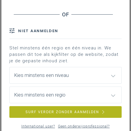
In volle vaart gaat dit derde trimester richting
voorbereiding van examens. Neem zeker een kijkje bij
ons inspirerend materiaal voor extra inspiratie. Wij
delen een filmpje en hebben veel nieuws over
NIET AANMELDEN
externe initiatieven. Traditioneel in de maand waar we
met onze leerlingen buiten de klas op zoek gaan naar
sporen van de klassieke oudheid.
Stel minstens één regio en één niveau in. We
Hartelijke groet
passen dit toe als kijkfilter op de website, zodat
Dietske, Liselot, Nadia
je de gepaste inhoud ziet.
Kies minstens een niveau
Nieuwsoverzicht
Kies minstens een regio
Grieks - 2de graad - D-finaliteit
Latijn - 2de graad - D-finaliteit
SURF VERDER ZONDER AANMELDEN
Basisoptie klassieke talen
International user?
Geen onderwijsprofessional?