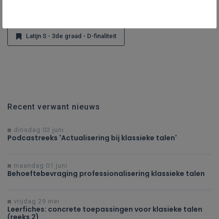
Grieks S - 3de graad - D-finaliteit
Latijn S - 3de graad - D-finaliteit
Recent verwant nieuws
dinsdag 02 juni
Podcastreeks 'Actualisering bij klassieke talen'
maandag 01 juni
Behoeftebevraging professionalisering klassieke talen
vrijdag 29 mei
Leerfiches: concrete toepassingen voor klasieke talen
(reeks 2)