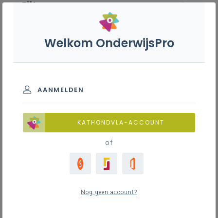
Filter
wis alle
ZOEK TOT 12 MAANDEN TERUG
Welkom OnderwijsPro
Kunstbeschouwing S' - 2de
graad - D-finaliteit
AANMELDEN
TOON RESULTATEN
KATHONDVLA-ACCOUNT
of
Nieuws
16
nieuwste
Nog geen account?