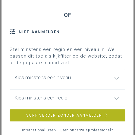
NIET AANMELDEN
Stel minstens één regio en één niveau in. We
passen dit toe als kijkfilter op de website, zodat
je de gepaste inhoud ziet.
Kies minstens een niveau
Kies minstens een regio
maandag 1 juni 2026
SURF VERDER ZONDER AANMELDEN
Save the date - dag van de Artistieke vorming,
Muziek, Beeld, Esthetica en Kunstbeschouwing
International user?
Geen onderwijsprofessional?