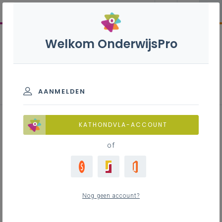
Welkom OnderwijsPro
Inspirerend materiaal
AANMELDEN
Lesidee Bonte beestenboel
KATHONDVLA-ACCOUNT
of
Inhoudstafel
BEELD
Nog geen account?
MUZIEK
DANS