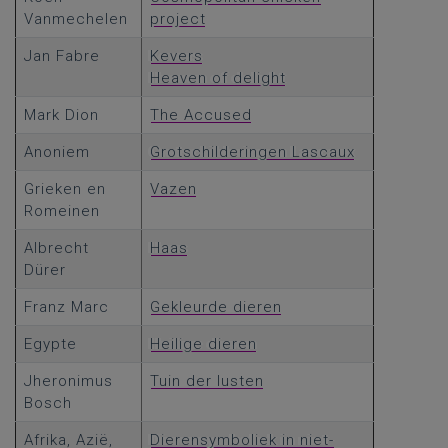
Vanmechelen
project
Jan Fabre
Kevers
Heaven of delight
Mark Dion
The Accused
Anoniem
Grotschilderingen Lascaux
Grieken en
Vazen
Romeinen
Albrecht
Haas
Dürer
Franz Marc
Gekleurde dieren
Egypte
Heilige dieren
Jheronimus
Tuin der lusten
Bosch
Afrika, Azië,
Dierensymboliek in niet-