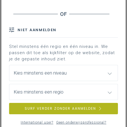
EXTRA INSPIRATIE
Dieren... Je hebt ze in alle maten en
soorten, te land, ter zee en in de lucht.
NIET AANMELDEN
Choreografen, componisten en beeldend
kunstenaars zoeken vaak inspiratie in het
Stel minstens één regio en één niveau in. We
dierenrijk. Neem jij je leerlingen mee op
passen dit toe als kijkfilter op de website, zodat
pad doorheen dit rijk?
je de gepaste inhoud ziet.
Kies minstens een niveau
Gekoppelde leerplannen
Kies minstens een regio
BEELD
SURF VERDER ZONDER AANMELDEN
Beschouwen
De leerlingen plaatsen de werken in tijd en ruimte en
International user?
Geen onderwijsprofessional?