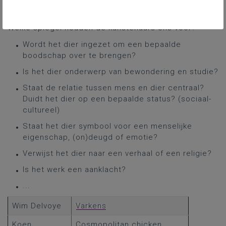
proberen de bedoeling van de kunstenaar te
achterhalen.
Welke spiegel houden de kunstenaars ons voor?
Wordt het dier ingezet om een bepaalde
boodschap over te brengen?
Is het dier onderwerp van bewondering en studie?
Staat de relatie tussen mens en dier centraal?
Duidt het dier op een bepaalde status? (sociaal-
cultureel)
Staat het dier symbool voor een menselijke
eigenschap, (on)deugd of emotie?
Verwijst het dier naar een verhaal of een religie?
Is het werk een aanklacht?
...
Wim Delvoye
Varkens
Koen
Cosmopolitan chicken