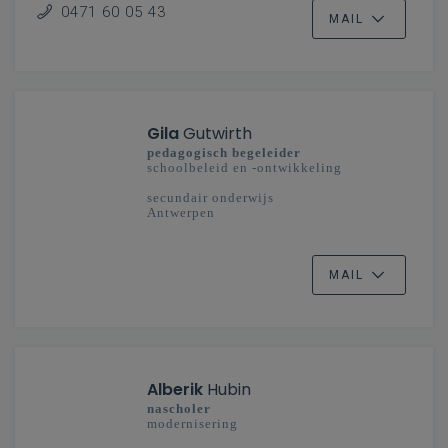
Vlaanderenbreed
0471 60 05 43
MAIL
Gila
Gutwirth
pedagogisch begeleider
schoolbeleid en -ontwikkeling
secundair onderwijs
Antwerpen
MAIL
Alberik
Hubin
nascholer
modernisering