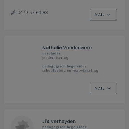
secundair onderwijs
Vlaanderenbreed
0479 57 69 88
MAIL
Nathalie
Vanderiviere
nascholer
modernisering
pedagogisch begeleider
schoolbeleid en -ontwikkeling
secundair onderwijs
West-Vlaanderen
MAIL
Li's
Verheyden
pedagogisch begeleider