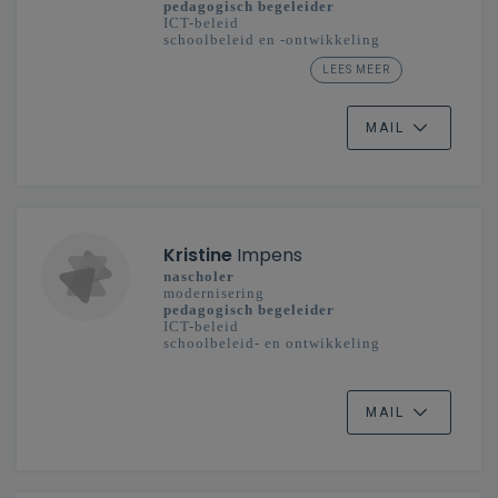
pedagogisch begeleider
ICT-beleid
schoolbeleid en -ontwikkeling
LEES MEER
secundair onderwijs
Limburg
MAIL
Kristine
Impens
nascholer
modernisering
pedagogisch begeleider
ICT-beleid
schoolbeleid- en ontwikkeling
secundair onderwijs
Oost-Vlaanderen
MAIL