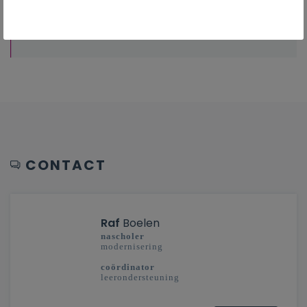
Overzicht van nascholingen, vormingen,
netwerken …
CONTACT
Raf
Boelen
nascholer
modernisering
coördinator
leerondersteuning
secundair onderwijs