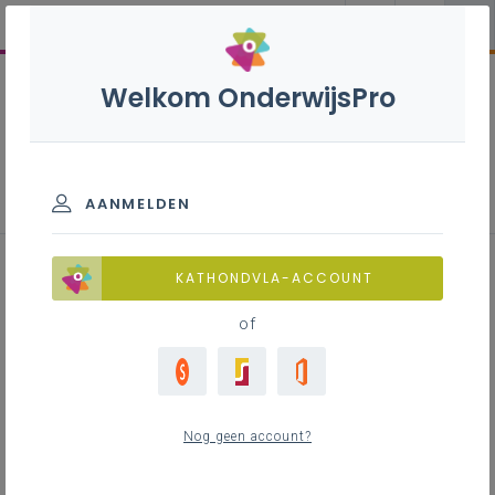
Welkom OnderwijsPro
Gemeenschappelijk funderend
leerplan - 1ste, 2de en 3de
graad
AANMELDEN
KATHONDVLA-ACCOUNT
of
Leerplan
Download het leerplan of raadpleeg de digitale
versie
Nog geen account?