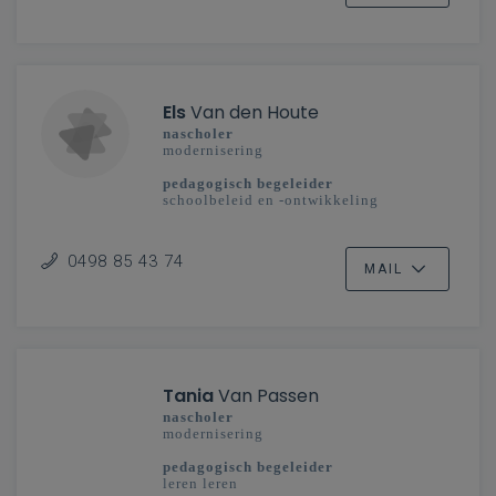
Els
Van den Houte
nascholer
modernisering
pedagogisch begeleider
schoolbeleid en -ontwikkeling
secundair onderwijs
Mechelen-Brussel
0498 85 43 74
MAIL
Tania
Van Passen
nascholer
modernisering
pedagogisch begeleider
leren leren