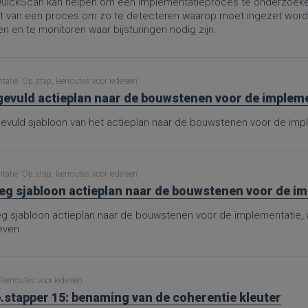
uickScan kan helpen om een implementatieproces te onderzoeken
rt van een proces om zo te detecteren waarop moet ingezet worden
 en te monitoren waar bijsturingen nodig zijn.
atie 'Op.stap, leerroutes voor iedereen'
gevuld actieplan naar de bouwstenen voor de implemen
gevuld sjabloon van het actieplan naar de bouwstenen voor de imp
atie 'Op.stap, leerroutes voor iedereen'
eg sjabloon actieplan naar de bouwstenen voor de i
eg sjabloon actieplan naar de bouwstenen voor de implementatie
ven.
leerroutes voor iedereen
.stapper 15: benaming van de coherentie kleuter