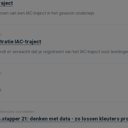
raject
ven van een IAC-traject in het gewoon onderwijs
ct
tratie IAC-traject
dt er verwacht dat je registreert van het IAC-traject voor leerling
ct
l
leerroutes voor iedereen
.stapper 21: denken met data - zo lossen kleuters p