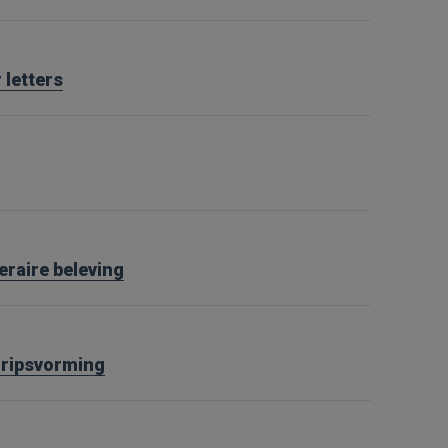
 letters
teraire beleving
gripsvorming