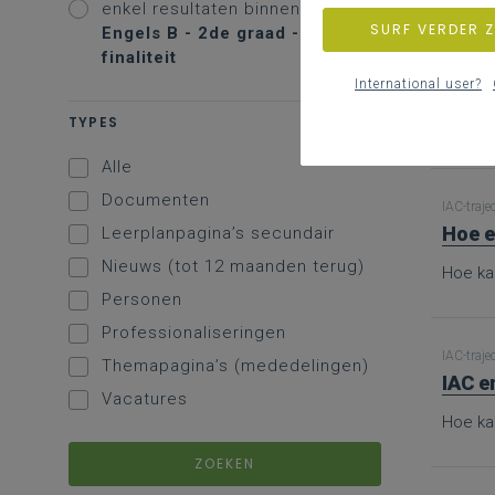
enkel resultaten binnen
SURF VERDER 
Engels B - 2de graad - A-
finaliteit
IAC-traje
Bron
International user?
TYPES
Hier vi
Alle
Documenten
IAC-traje
Hoe e
Leerplanpagina’s secundair
Nieuws (tot 12 maanden terug)
Hoe ka
Personen
Professionaliseringen
IAC-traje
Themapagina’s (mededelingen)
IAC e
Vacatures
Hoe ka
ZOEKEN