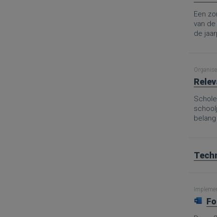
Een zor
van de
de jaa
aanpak 
en mid
Organise
Relev
Scholen
school
belang
Techn
Implement
Fo