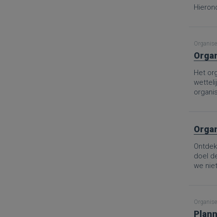
Hierond
Organise
Organ
Het org
wetteli
organis
Organ
Ontdek 
doel d
we nie
Van de 
aanpak
goed ge
Organise
het sch
Plann