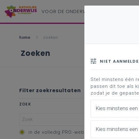
VOOR DE ONDERWIJS
PROFESSIONAL
home
zoeken
Zoeken
NIET AANMELD
Stel minstens één r
passen dit toe als ki
Filter zoekresultaten
zodat je de gepaste
Profe
ZOEK
Kies minstens een
Vakk
Kies minstens een 
Overzic
in de volledig PRO.-website