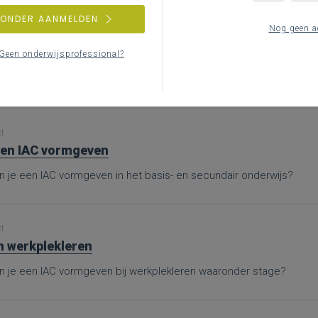
ZONDER AANMELDEN
Nog geen a
ct
nen
Geen onderwijsprofessional?
nd je bijkomende informatie en inspiratie bij het uitwerken van wer
ct
en IAC vormgeven
n je een IAC vormgeven in het basis- en secundair onderwijs?
ct
n werkplekleren
n je een IAC vormgeven bij werkplekleren waaronder stage?