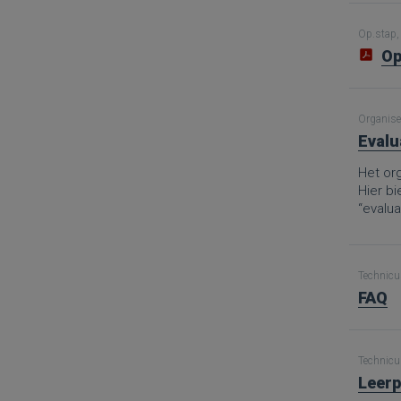
Op.stap, 
Op
Organise
Evalu
Het org
Hier b
“evalua
Technicus
FAQ
Technicus
Leerp