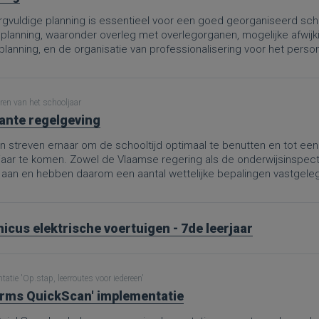
gvuldige planning is essentieel voor een goed georganiseerd schoo
 planning, waaronder overleg met overlegorganen, mogelijke afwijk
rplanning, en de organisatie van professionalisering voor het per
te hanteren, kunnen scholen ervoor zorgen dat zowel leerlingen al
delen.
ren van het schooljaar
ante regelgeving
 streven ernaar om de schooltijd optimaal te benutten en tot een 
jaar te komen. Zowel de Vlaamse regering als de onderwijsinspe
 aan en hebben daarom een aantal wettelijke bepalingen vastgele
icus elektrische voertuigen - 7de leerjaar
atie 'Op.stap, leerroutes voor iedereen'
rms QuickScan' implementatie