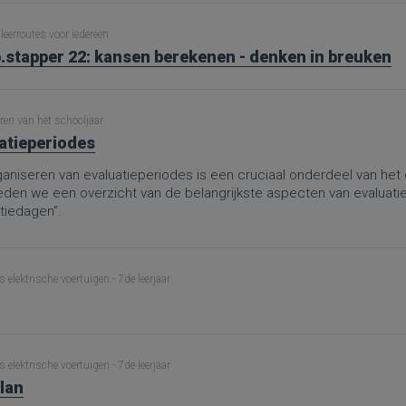
leerroutes voor iedereen
.stapper 22: kansen berekenen - denken in breuken
ren van het schooljaar
atieperiodes
aniseren van evaluatieperiodes is een cruciaal onderdeel van het 
ieden we een overzicht van de belangrijkste aspecten van evaluati
tiedagen”.
 elektrische voertuigen - 7de leerjaar
 elektrische voertuigen - 7de leerjaar
lan