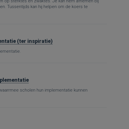
 op sterktes en zwaktes. Je kan hem afnemen bij
. Tussentijds kan hij helpen om de koers te
tatie (ter inspiratie)
lementatie.
mplementatie
, waarrmee scholen hun implementatie kunnen