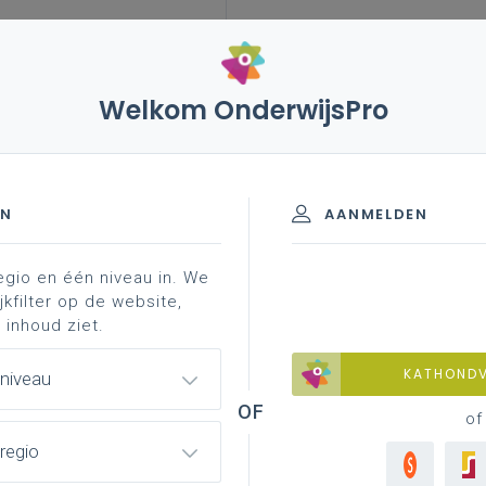
Welkom OnderwijsPro
EN
AANMELDEN
egio en één niveau in. We
jkfilter op de website,
 inhoud ziet.
ssionaliseringsdatabank
KATHOND
 niveau
of
enpagina
regio
ht van alle leerplannen met ondersteunend materiaal per leerplan.