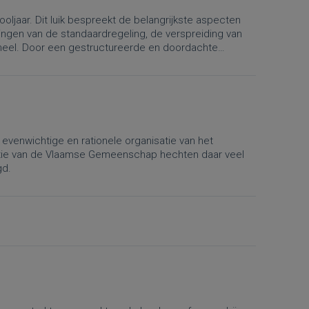
ljaar. Dit luik bespreekt de belangrijkste aspecten
ingen van de standaardregeling, de verspreiding van
soneel. Door een gestructureerde en doordachte
s leraren optimaal profiteren van de beschikbare tijd
evenwichtige en rationele organisatie van het
ctie van de Vlaamse Gemeenschap hechten daar veel
gd.