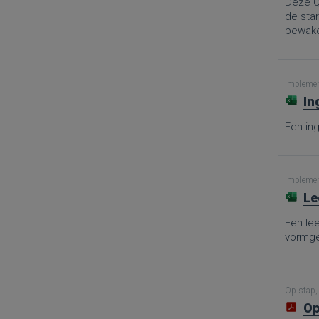
Deze Q
de sta
bewaken
Implement
In
Een in
Implement
Le
Een le
vormge
Op.stap, 
Op