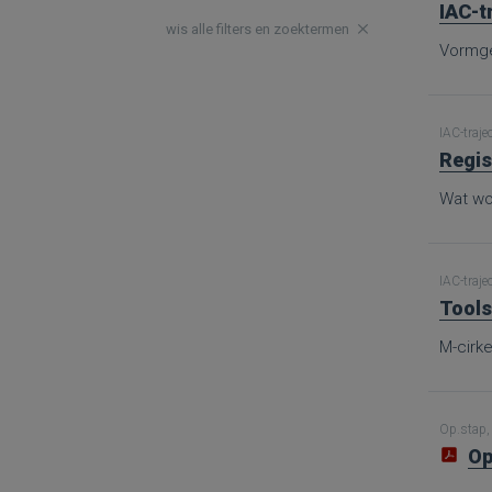
IAC-t
wis alle filters en zoektermen
Vormge
IAC-traje
Regis
Wat wor
IAC-traje
Tools
M-cirke
Op.stap, 
Op