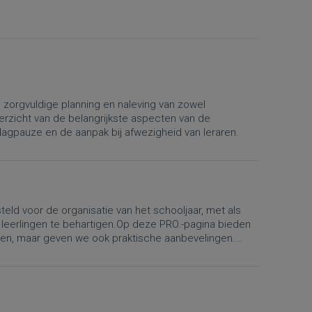
n zorgvuldige planning en naleving van zowel
verzicht van de belangrijkste aspecten van de
iddagpauze en de aanpak bij afwezigheid van leraren.
eld voor de organisatie van het schooljaar, met als
 leerlingen te behartigen.Op deze PRO.-pagina bieden
lgen, maar geven we ook praktische aanbevelingen.
atie van lestijden, vakanties, lesvrije dagen en de
e Algemene Pedagogische Reglementering nr. 4 “Het
 het wijzigingsbesluit betreffende de organisatie van
gingen gelden vanaf 1 september 2026.