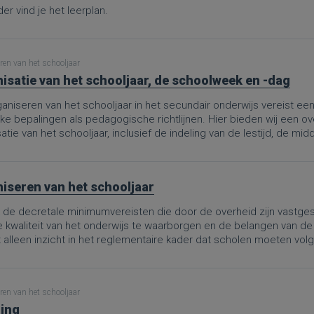
er vind je het leerplan.
ren van het schooljaar
isatie van het schooljaar, de schoolweek en -dag
aniseren van het schooljaar in het secundair onderwijs vereist ee
jke bepalingen als pedagogische richtlijnen. Hier bieden wij een o
atie van het schooljaar, inclusief de indeling van de lestijd, de m
iseren van het schooljaar
de decretale minimumvereisten die door de overheid zijn vastgest
e kwaliteit van het onderwijs te waarborgen en de belangen van de
t alleen inzicht in het reglementaire kader dat scholen moeten vo
evenwichtige spreiding van onderwijstijd en vrije tijd tot de organis
 van evaluatieperiodes.Deze PRO.-pagina is een omzetting van d
bruik van de schooltijd in het secundair onderwijs”, aangepast aan
ren van het schooljaar
ooljaar, dat definitief werd goedgekeurd op 8 mei 2026. De wijzi
ing