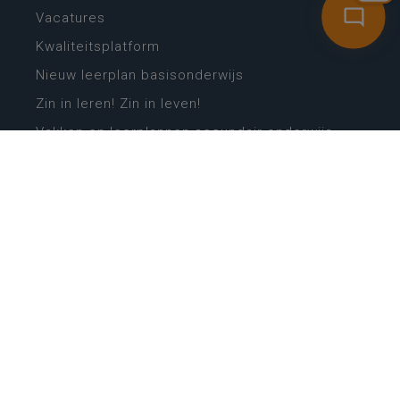
Vacatures
Kwaliteitsplatform
Nieuw leerplan basisonderwijs
Zin in leren! Zin in leven!
Vakken en leerplannen secundair onderwijs
Lessentabellen secundair onderwijs
Digitale transformatie
Schoolkalender
Scholenzoeker
Algemene website
CONTACT
Wie is wie