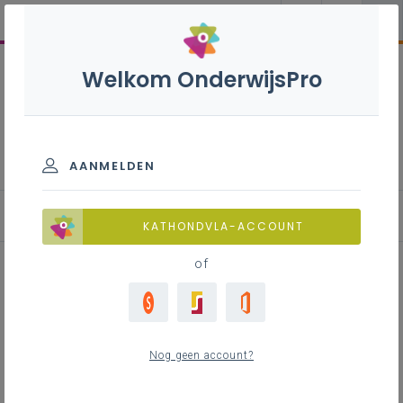
Welkom OnderwijsPro
Biotechnologische
wetenschappen B+S - 2de
graad - D-finaliteit
AANMELDEN
KATHONDVLA-ACCOUNT
of
Dissecties als werkvorm
Nog geen account?
Inhoudstafel