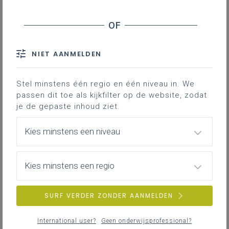
Het ethisch kader dat de mens hanteert, is
voortdurend aan verandering onderhevig.
Bepaalde handelingen die we vroeger
NIET AANMELDEN
heel gewoon vonden worden nu ter
discussie gesteld en leiden mogelijk tot
Stel minstens één regio en één niveau in. We
gedragsverandering. Dat geldt ook voor
passen dit toe als kijkfilter op de website, zodat
het uitvoeren van dissecties in het
je de gepaste inhoud ziet.
onderwijs. Met de onderwijskoepels werd
daarover een charter uitgewerkt dat
Kies minstens een niveau
scholen kan ondersteunen bij de
lespraktijk.
Kies minstens een regio
Gekoppelde leerplannen
SURF VERDER ZONDER AANMELDEN
International user?
Geen onderwijsprofessional?
Vanuit dat charter kunnen onderstaande wenken en