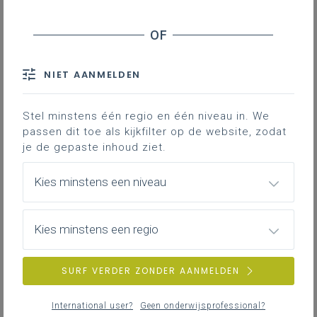
NIET AANMELDEN
Fiscaal attest kinderopvang
Stel minstens één regio en één niveau in. We
passen dit toe als kijkfilter op de website, zodat
je de gepaste inhoud ziet.
Fiscale fiches
Kies minstens een niveau
Kies minstens een regio
Fiscale kalender
SURF VERDER ZONDER AANMELDEN
International user?
Geen onderwijsprofessional?