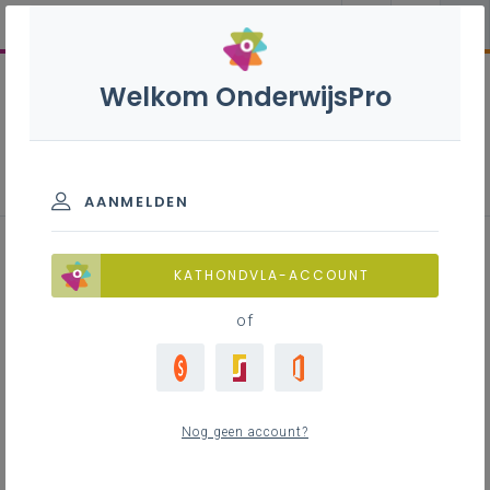
Welkom OnderwijsPro
Fiscaliteit
AANMELDEN
KATHONDVLA-ACCOUNT
of
Btw
Nog geen account?
Effectentaks