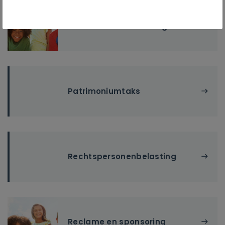
Onroerende voorheffing
Patrimoniumtaks
Rechtspersonenbelasting
Reclame en sponsoring