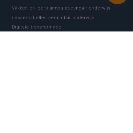
Vakken en leerplannen secundair onderwijs
Lessentabellen secundair onderwijs
Digitale transformatie
Schoolkalender
Scholenzoeker
Algemene website
CONTACT
Wie is wie
Locaties
Algemeen contact
Helpdesk