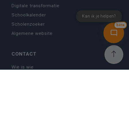
Digitale transformatie
Schoolkalender
Kan ik je helpen?
Scholenzoeker
bèta
Algemene website
CONTACT
Wie is wie
Locaties
Algemeen contact
Helpdesk
NIEUWSBRIEF