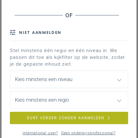
Contact
Reclame en/of sponsoring zijn veel
gebruikte middelen van
NIET AANMELDEN
fondsenwerving.
Houd naast de fiscale aspecten ook rekening
Stel minstens één regio en één niveau in. We
met de
houding van de Commissie Zorgvuldig
passen dit toe als kijkfilter op de website, zodat
Bestuur
.
je de gepaste inhoud ziet.
Kies minstens een niveau
Btw
Reclame en sponsoring activiteiten zijn
onderworpen aan
21% btw
. Er zijn wel een
Kies minstens een regio
aantal uitzonderingen.
SURF VERDER ZONDER AANMELDEN
Btw-vrijstelling kleine
ondernemingen
International user?
Geen onderwijsprofessional?