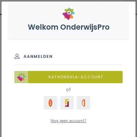
Welkom OnderwijsPro
Reclame en sponsoring
AANMELDEN
KATHONDVLA-ACCOUNT
Inhoudstafel
of
Btw
Btw-vrijstelling kleine ondernemingen
Van de btw vrijgestelde fondsenwerving
Rechtspersonenbelasting
Nog geen account?