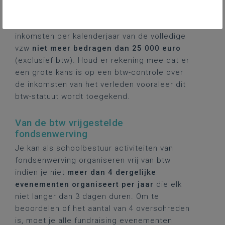
Voorwaarde voor het verkrijgen van de
btw-
vrijstelling kleine ondernemingen
vrijstelling is
dat het totaalbedrag van de btw-plichtige
inkomsten per kalenderjaar van de volledige
vzw
niet meer bedragen dan 25 000 euro
(exclusief btw). Houd er rekening mee dat er
een grote kans is op een btw-controle over
de inkomsten van het verleden vooraleer dit
btw-statuut wordt toegekend.
Van de btw vrijgestelde
fondsenwerving
Je kan als schoolbestuur activiteiten van
fondsenwerving organiseren vrij van btw
indien je niet
meer dan 4 dergelijke
evenementen organiseert per jaar
die elk
niet langer dan 3 dagen duren. Om te
beoordelen of het aantal van 4 overschreden
is, moet je alle fundraising evenementen