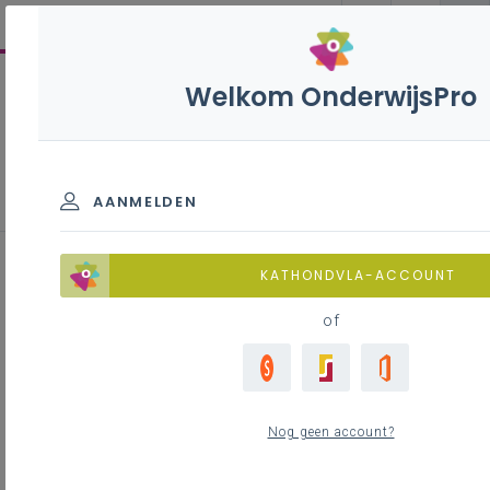
Welkom OnderwijsPro
Aangifte
rechtspersonenbelasting 2026
AANMELDEN
KATHONDVLA-ACCOUNT
Inhoudstafel
of
Moet je een aangifte doen?
Wanneer moet je een aangifte doen?
Hoe dien je de aangifte in?
Welke inkomsten en uitgaven?
Nog geen account?
Moet je bijlagen toevoegen?
Tabblad 270MLH: Rapporteringsplicht voor