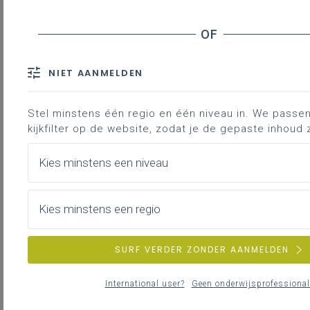
huurders en houders van zakelijke rechten
Tabblad 276 CJC: juridische constructies
Tabbladen 274 APT-8 en 274 APT-9
Handtekening
NIET AANMELDEN
Bijkomende informatie
Stel minstens één regio en één niveau in. We passen 
kijkfilter op de website, zodat je de gepaste inhoud z
Contact
Kies minstens een niveau
De aangifte
rechtspersonenbelasting 2026 heeft
Kies minstens een regio
betrekking op
kalenderjaar 2025
.
Dat is ook zo voor de vzw’s waarvan
het boekjaar niet overeenstemt met
SURF VERDER ZONDER AANMELDEN
het kalenderjaar.
International user?
Geen onderwijsprofessional