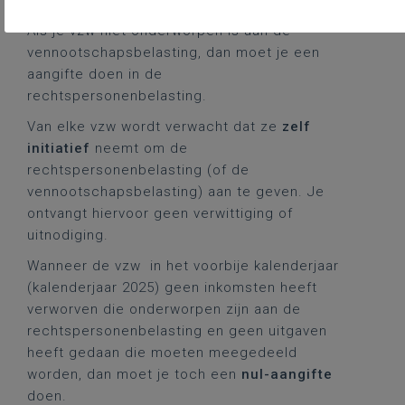
Moet je een aangifte doen?
Als je vzw niet onderworpen is aan de
vennootschapsbelasting, dan moet je een
aangifte doen in de
rechtspersonenbelasting
.
Van elke vzw wordt verwacht dat ze
zelf
initiatief
neemt om de
rechtspersonenbelasting (of de
vennootschapsbelasting) aan te geven. Je
ontvangt hiervoor geen verwittiging of
uitnodiging.
Wanneer de vzw in het voorbije kalenderjaar
(kalenderjaar 2025) geen inkomsten heeft
verworven die onderworpen zijn aan de
rechtspersonenbelasting en geen uitgaven
heeft gedaan die moeten meegedeeld
worden, dan moet je toch een
nul-aangifte
doen.