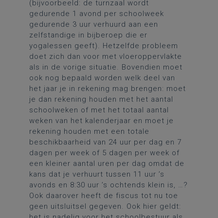
(bijvoorbeeld: de turnzaal wordt
gedurende 1 avond per schoolweek
gedurende 3 uur verhuurd aan een
zelfstandige in bijberoep die er
yogalessen geeft). Hetzelfde probleem
doet zich dan voor met vloeroppervlakte
als in de vorige situatie. Bovendien moet
ook nog bepaald worden welk deel van
het jaar je in rekening mag brengen: moet
je dan rekening houden met het aantal
schoolweken of met het totaal aantal
weken van het kalenderjaar en moet je
rekening houden met een totale
beschikbaarheid van 24 uur per dag en 7
dagen per week of 5 dagen per week of
een kleiner aantal uren per dag omdat de
kans dat je verhuurt tussen 11 uur ’s
avonds en 8:30 uur ’s ochtends klein is, …?
Ook daarover heeft de fiscus tot nu toe
geen uitsluitsel gegeven. Ook hier geldt:
het is nadelig voor het schoolbestuur als