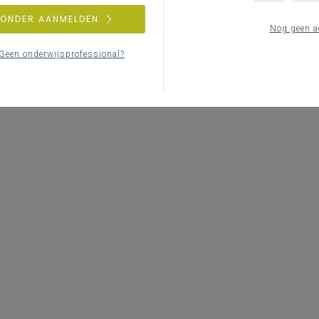
Geen zoekresul
ZONDER AANMELDEN
Nog geen a
Er komen geen items overeen met
Geen onderwijsprofessional?
Probeer een andere zoe