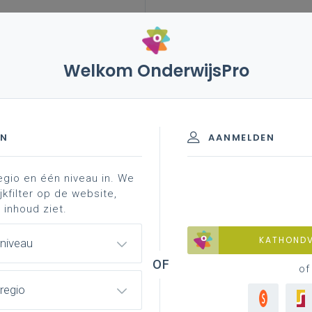
Welkom OnderwijsPro
en
extra-murosactiviteiten
nieuws
EN
AANMELDEN
ing
activiteiten in het buitenland
sancties
egio en één niveau in. We
jkfilter op de website,
 inhoud ziet.
KATHOND
 niveau
of
regio