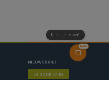
Kan ik je helpen?
bèta
NIEUWSBRIEF
SCHRIJF IN
MIJN.
Beheer