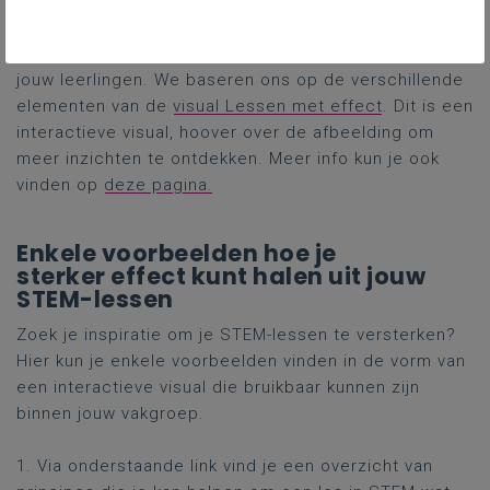
Ontdek hoe je verschillende technieken kunt
toepassen om meer effect en leerwinst te behalen bij
jouw leerlingen. We baseren ons op de verschillende
elementen van de
visual Lessen met effect
. Dit is een
interactieve visual, hoover over de afbeelding om
meer inzichten te ontdekken. Meer info kun je ook
vinden op
deze pagina.
Enkele voorbeelden hoe je
sterker effect kunt halen uit jouw
STEM-lessen
Zoek je inspiratie om je STEM-lessen te versterken?
Hier kun je enkele voorbeelden vinden in de vorm van
een interactieve visual die bruikbaar kunnen zijn
binnen jouw vakgroep.
1. Via onderstaande link vind je een overzicht van