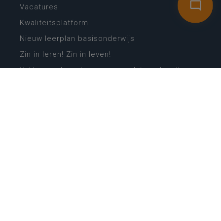
Vacatures
Kwaliteitsplatform
Nieuw leerplan basisonderwijs
Zin in leren! Zin in leven!
Vakken en leerplannen secundair onderwijs
Lessentabellen secundair onderwijs
Digitale transformatie
Schoolkalender
Scholenzoeker
Algemene website
CONTACT
Wie is wie