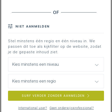
Inhoudstafel
Een interactieve visual Lessen met effect met
wetenschappelijke inzichten als basis
Enkele voorbeelden hoe je sterker effect kunt halen uit
NIET AANMELDEN
jouw STEM-lessen
Stel minstens één regio en één niveau in. We
Verken op deze leerplanpagina hoe je in
passen dit toe als kijkfilter op de website, zodat
jouw STEM-lessen meer effect
je de gepaste inhoud ziet.
kunt generen bij de leerlingen.
Kies minstens een niveau
Gekoppelde leerplannen
Kies minstens een regio
Een interactieve visual Lessen
SURF VERDER ZONDER AANMELDEN
met effect met
wetenschappelijke inzichten als
International user?
Geen onderwijsprofessional?
basis