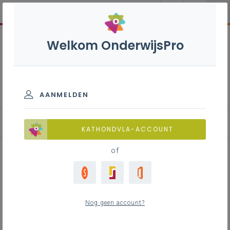
Welkom OnderwijsPro
Elektromechanische
technieken B+S - 2de
graad - D/A-finaliteit
AANMELDEN
KATHONDVLA-ACCOUNT
of
Effectieve didactiek, lessen met
effect binnen het STEM-domein
Nog geen account?