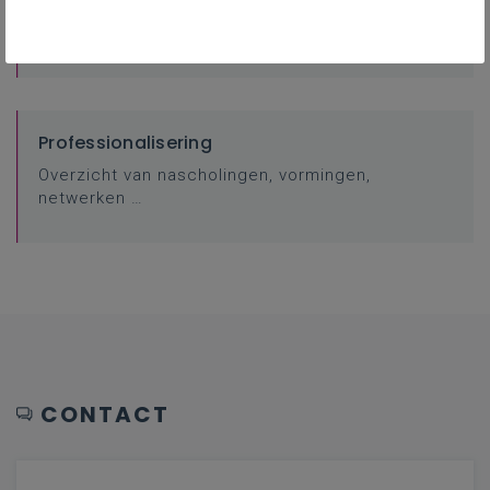
Achtergrond
Professionalisering
Overzicht van nascholingen, vormingen,
netwerken …
CONTACT