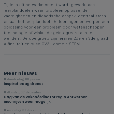
oplossing voor een probleem of uitdaging'
Tijdens dit netwerkmoment wordt gewerkt aan
leerplandoelen waar 'probleemoplossende
vaardigheden en didactische aanpak' centraal staan
en aan het leerplandoel 'De leerlingen ontwerpen een
oplossing voor een probleem door wetenschappen,
technologie of wiskunde geïntegreerd aan te
wenden'. De doelgroep zijn leraren 2de en 3de graad
A-finaliteit en buso OV3 - domein STEM.
Meer nieuws
donderdag 08 januari
Inspiratiedag drones
dinsdag 02 december
Dag van de vakcoördinator regio Antwerpen -
inschrijven weer mogelijk
maandag 01 december