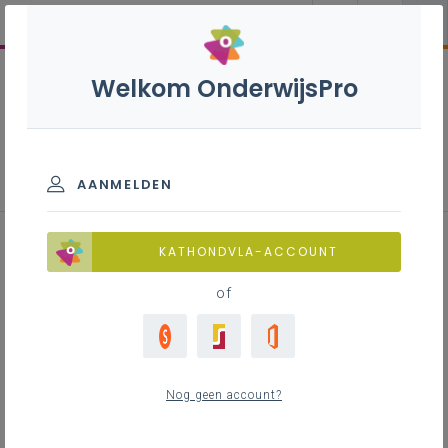
Welkom OnderwijsPro
Medewerker hout - 2de graad -
A-finaliteit
AANMELDEN
KATHONDVLA-ACCOUNT
of
Leerplan
Raadpleeg via de leerplantool of download de
Word-versie
Nog geen account?
LEERPLANTOOL