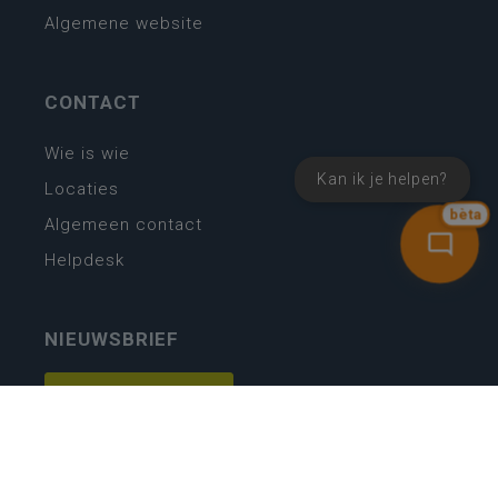
Algemene website
CONTACT
Wie is wie
Kan ik je helpen?
Locaties
bèta
Algemeen contact
Helpdesk
NIEUWSBRIEF
SCHRIJF IN
MIJN.