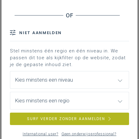
Basisinformatie
Basisinformatie over het leerplan
NIET AANMELDEN
Stel minstens één regio en één niveau in. We
passen dit toe als kijkfilter op de website, zodat
Inspirerend materiaal
je de gepaste inhoud ziet.
Didactische tips, ondersteunende documenten,
duiding bij leerinhouden …
Kies minstens een niveau
Kies minstens een regio
FAQ
Veelgestelde vragen
SURF VERDER ZONDER AANMELDEN
International user?
Geen onderwijsprofessional?