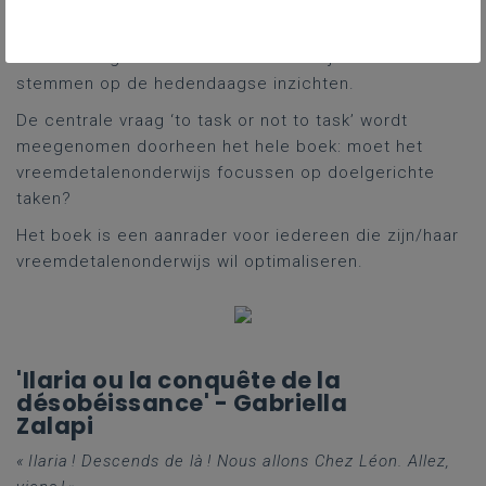
bijhorend assessment. Van den Branden beschrijft in
een apart hoofdstuk hoe leraren(teams) het proces
kunnen aangaan om hun talenonderwijs af te
stemmen op de hedendaagse inzichten.
De centrale vraag ‘to task or not to task’ wordt
meegenomen doorheen het hele boek: moet het
vreemdetalenonderwijs focussen op doelgerichte
taken?
Het boek is een aanrader voor iedereen die zijn/haar
vreemdetalenonderwijs wil optimaliseren.
'Ilaria ou la conquête de la
désobéissance' - Gabriella
Zalapi
« Ilaria ! Descends de là ! Nous allons Chez Léon.
Allez,