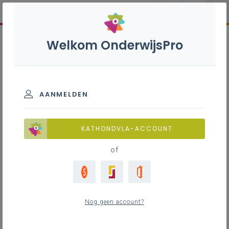
Welkom OnderwijsPro
Nieuws
AANMELDEN
KATHONDVLA-ACCOUNT
De begeleiding leest ...
of
(oktober 2025)
do 18 september 2025
Nog geen account?