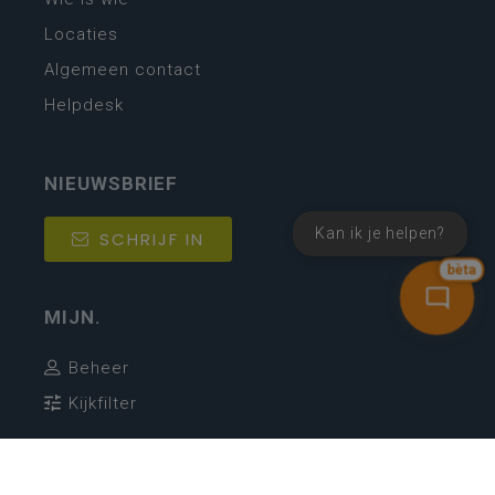
Locaties
Algemeen contact
Helpdesk
NIEUWSBRIEF
Kan ik je helpen?
SCHRIJF IN
bèta
MIJN.
Beheer
Kijkfilter