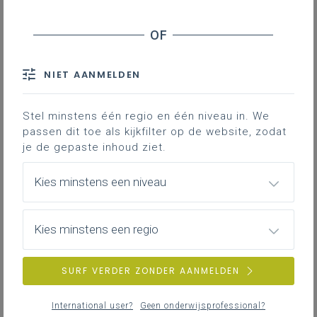
wetenschapsonderwijs
Criteria voor goede conceptcartoons
Aanbod van bestaande conceptcartoons (online)
Hoe maak je zelf conceptcartoons met gratis AI-tools
NIET AANMELDEN
Didactisch aan de slag met conceptcartoons
Conceptcartoons in relatie tot algemene
Stel minstens één regio en één niveau in. We
pedagogisch-didactische thema’s
passen dit toe als kijkfilter op de website, zodat
Voorbeelden
je de gepaste inhoud ziet.
Bronnen
Kies minstens een niveau
Conceptcartoons zijn dialogen in
stripvorm over een wetenschappelijk
Kies minstens een regio
onderwerp, waarin minstens drie
personages elk een eigen verklaring
SURF VERDER ZONDER AANMELDEN
geven voor het verschijnsel. De
antwoorden in de cartoons bevatten veel
International user?
Geen onderwijsprofessional?