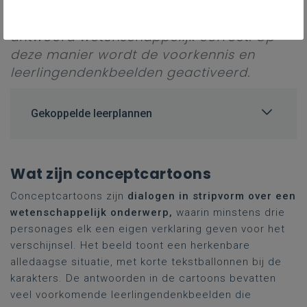
voorkomende leerlingendenkbeelden die
allemaal aannemelijk lijken. Er is één
antwoord wetenschappelijk correct. Op
deze manier wordt de voorkennis en
leerlingendenkbeelden geactiveerd.
Gekoppelde leerplannen
Wat zijn conceptcartoons
Conceptcartoons zijn
dialogen in stripvorm over een
wetenschappelijk onderwerp,
waarin minstens drie
personages elk een eigen verklaring geven voor het
verschijnsel. Het beeld toont een herkenbare
alledaagse situatie, met korte tekstballonnen bij de
karakters. De antwoorden in de cartoons bevatten
veel voorkomende leerlingendenkbeelden die