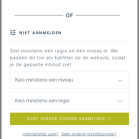
Leerplanpagina’s secundair
leerplan.
Nieuws (tot 12 maanden terug)
Personen
IAC-traject
Professionaliseringen
NIET AANMELDEN
Bronnen
Themapagina’s (mededelingen)
Hier vind je bijkomende informatie en inspiratie bij het uitwerken
Vacatures
van werkplekleren voor jongeren met een IAC-verslag.
Stel minstens één regio en één niveau in. We
passen dit toe als kijkfilter op de website, zodat
je de gepaste inhoud ziet.
IAC-traject
ZOEKEN
Hoe een IAC vormgeven
Kies minstens een niveau
Hoe kan je een IAC vormgeven in het basis- en secundair
wis alle filters en zoektermen
onderwijs?
Kies minstens een regio
SURF VERDER ZONDER AANMELDEN
IAC-traject
IAC en werkplekleren
International user?
Geen onderwijsprofessional?
Hoe kan je een IAC vormgeven bij werkplekleren waaronder