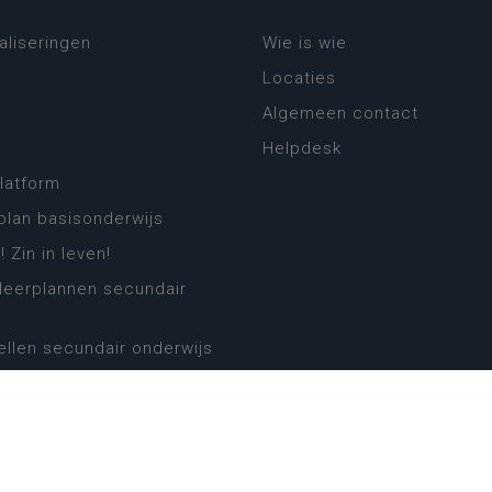
aliseringen
Wie is wie
Locaties
Algemeen contact
Helpdesk
platform
plan basisonderwijs
! Zin in leven!
leerplannen secundair
llen secundair onderwijs
ansformatie
ender
eker
website