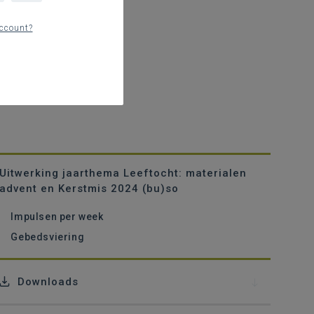
ccount?
Uitwerking jaarthema Leeftocht: materialen
advent en Kerstmis 2024 (bu)so
Impulsen per week
Gebedsviering
Downloads