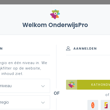
Welkom OnderwijsPro
storaal
inspirerend materiaal
uitwerking
u)so
EN
AANMELDEN
egio en één niveau in. We
rlies
bezinning voor leerlingen
jkfilter op de website,
 inhoud ziet.
KATHOND
 niveau
t: materialen advent en Kerstmis 2
of
regio