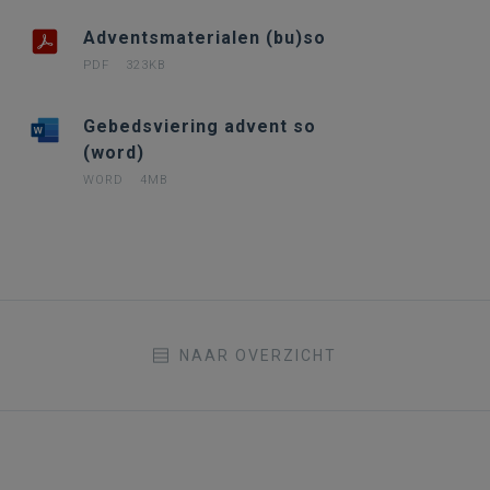
Adventsmaterialen (bu)so
PDF
323KB
Gebedsviering advent so
(word)
WORD
4MB
NAAR OVERZICHT