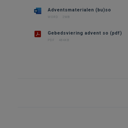
Adventsmaterialen (bu)so
WORD
2MB
Gebedsviering advent so (pdf)
PDF
484KB