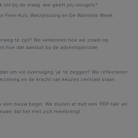
til bij de vraag: wie geeft jou vleugels?
door Femi Kuti, Welzijnszorg en De Warmste Week.
derweg te zijn? We verkennen hoe we zowel op
, en hoe dat aansluit bij de adventsperiode.
an om vol overtuiging ‘ja’ te zeggen? We reflecteren
bezinning en de kracht van keuzes centraal staan.
k een nieuw begin. We sluiten af met een ‘PEP-talk’ en
ieuwe dat het met zich meebrengt.