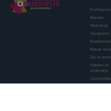
Profession
Nieuws
Webshop
Vacatures
Kwaliteits
Nieuw leer
Zin in leren
Vakken en 
onderwijs
Lessentabe
Digitale tr
Schoolkal
Scholenzo
Algemene 