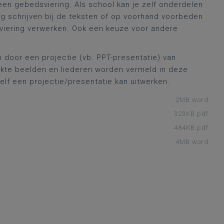
een gebedsviering. Als school kan je zelf onderdelen
ng schrijven bij de teksten of op voorhand voorbeden
e viering verwerken. Ook een keuze voor andere
 door een projectie (vb. PPT-presentatie) van
ikte beelden en liederen worden vermeld in deze
zelf een projectie/presentatie kan uitwerken.
2MB word
323KB pdf
484KB pdf
4MB word