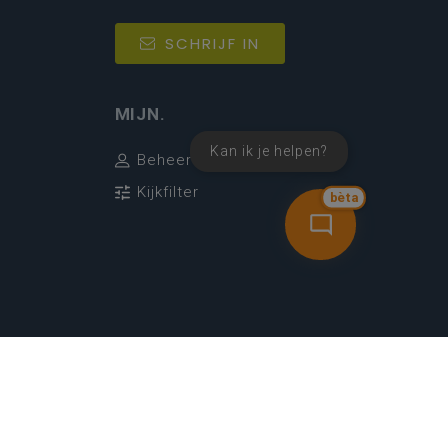
SCHRIJF IN
MIJN.
Kan ik je helpen?
Beheer
Kijkfilter
bèta