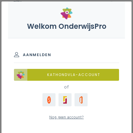
Filter
wis alle
ZOEK TOT 12 MAANDEN TERUG
Welkom OnderwijsPro
Talenbeleid
AANMELDEN
TOON RESULTATEN
KATHONDVLA-ACCOUNT
Nieuws
of
3
nieuwste
Nog geen account?
dinsdag 10 februari 2026