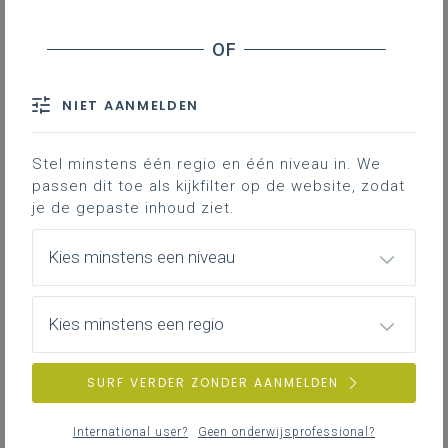
Schrijf je in voor de digitale infosessie ‘ieder kind
taalheld’
NIET AANMELDEN
dinsdag 10 februari 2026
Schrijf je in voor de digitale infosessie 'verplichte
Stel minstens één regio en één niveau in. We
remediëring Nederlands in het eerste leerjaar
passen dit toe als kijkfilter op de website, zodat
secundair onderwijs'
je de gepaste inhoud ziet.
Kies minstens een niveau
Kies minstens een regio
SURF VERDER ZONDER AANMELDEN
International user?
Geen onderwijsprofessional?