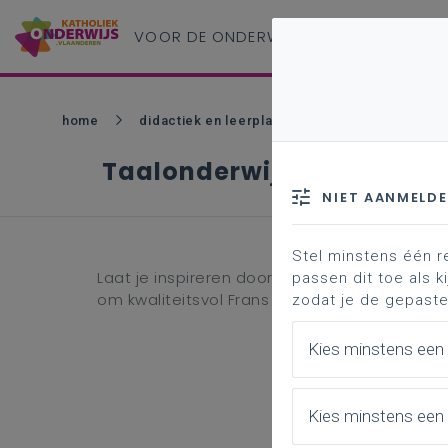
VOOR DE ONDERWIJS
PROFESSIONAL
home
didactiek en leerplannen - bao
zin in ler
Taalonderwijs Frans
NIET AANMELD
Stel minstens één r
Laat je inspireren door praktijkvoorbeelden, vi
passen dit toe als ki
om kwaliteitsvol Frans in je klas en op schoo
zodat je de gepaste
Kies minstens een
Kies minstens een 