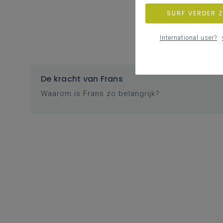
SURF VERDER 
International user?
De kracht van Frans
Waarom is Frans zo belangrijk?