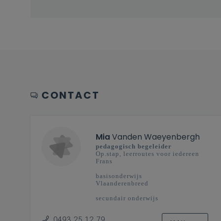
CONTACT
Mia
Vanden Waeyenbergh
pedagogisch begeleider
Op.stap, leerroutes voor iedereen
Frans
basisonderwijs
Vlaanderenbreed
secundair onderwijs
Mechelen-Brussel
0493 25 12 79