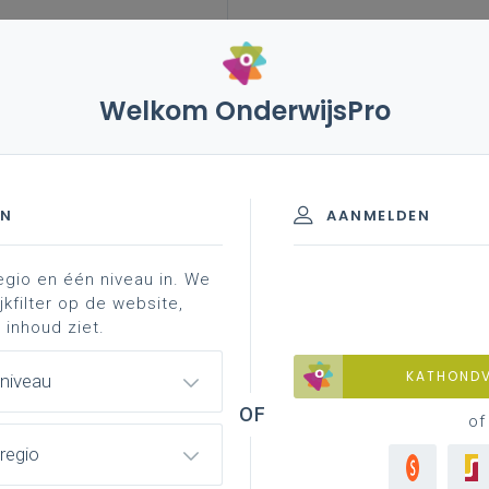
Welkom OnderwijsPro
en! zin in leven! (uitdovend)
taalonderwijs frans (uitdovend)
EN
AANMELDEN
egio en één niveau in. We
sieteksten, krachtlijnen en belangrijke pijlers van Frans. Vi
jkfilter op de website,
l aan te bieden.
 inhoud ziet.
KATHOND
 niveau
of
regio