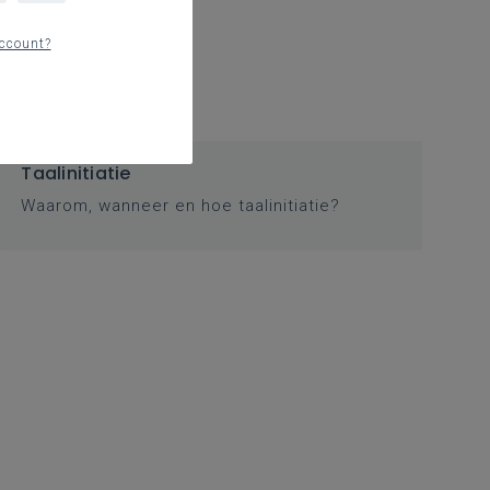
ccount?
Taalinitiatie
Waarom, wanneer en hoe taalinitiatie?