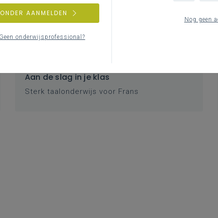
ZONDER AANMELDEN
Nog geen a
Geen onderwijsprofessional?
Aan de slag in je klas
Sterk taalonderwijs voor Frans