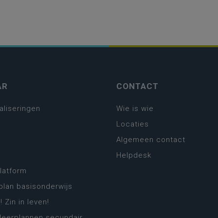
AR
CONTACT
aliseringen
Wie is wie
Locaties
Algemeen contact
Helpdesk
platform
plan basisonderwijs
! Zin in leven!
leerplannen secundair