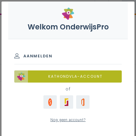
Welkom OnderwijsPro
Doorstroomgerichte
specialisatie - 7de leerjaar
AANMELDEN
KATHONDVLA-ACCOUNT
of
Standaardomstandigheden
(STP) voor gassen - IUPAC
Nog geen account?