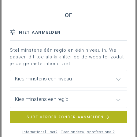
Inhoudstafel
De International Union of Pure and Applied
Chemistry (IUPAC) hanteerde of hanteert
NIET AANMELDEN
niet de begrippen ‘normomstandigheden’
of ‘normaalomstandigheden’ voor gassen.
Stel minstens één regio en één niveau in. We
Andere instanties bv. het National Institute
passen dit toe als kijkfilter op de website, zodat
of Standards and Technology (NIST) doen
je de gepaste inhoud ziet.
dat wel en gebruiken zowel andere
benamingen als andere omstandigheden
Kies minstens een niveau
voor temperatuur en/of druk.
Kies minstens een regio
Gekoppelde leerplannen
SURF VERDER ZONDER AANMELDEN
Reeds in 1982 definieert IUPAC
International user?
Geen onderwijsprofessional?