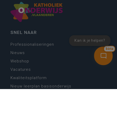
SNEL NAAR
Kan ik je helpen?
Professionaliseringen
bèta
Nieuws
Webshop
Vacatures
Kwaliteitsplatform
Nieuw leerplan basisonderwijs
Zin in leren! Zin in leven!
Vakken en leerplannen secundair onderwijs
Lessentabellen secundair onderwijs