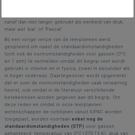
standaardomstandigheden voor gassen (STP):
temperatuur
van 0 °C of 273,15 K en een
druk
van 1
bar of 100 000 Pa. De eenheid ‘atmosfeer’ wordt
vanaf dan niet langer gebruikt als eenheid van druk,
maar wel ‘bar’ of ‘Pascal’.
Bij een vorige versie van de leerplannen werd
geopteerd om naast de standaardomstandigheden
toch ook de normomstandigheden voor gassen (0°C
en 1 atm) te vermelden omdat dit begrip veel wordt
gebruikt in chemie en in fysica, zowel in secundair als
in hoger onderwijs. Daartegenover wordt opgemerkt
dat er over de normomstandigheden vaak verwarring
heerst, ook omdat in de literatuur verschillende
betekenissen worden gegeven aan dit begrip. Om
deze reden en omdat in onze leerplannen
wetenschappen de richtlijnen vanuit IUPAC worden
toegepast, worden voortaan
enkel nog de
standaardomstandigheden (STP)
voor gassen
gehanteerd: temperatuur van 0°C (273,15 K), druk van