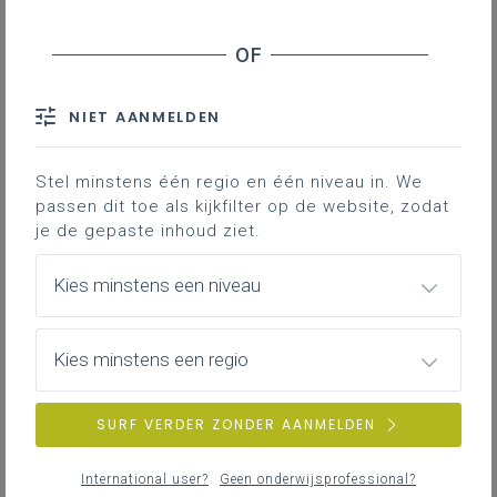
Contact
Hieronder vind je de ontwerpversie
van het leerplan
NIET AANMELDEN
Stel minstens één regio en één niveau in. We
passen dit toe als kijkfilter op de website, zodat
je de gepaste inhoud ziet.
Kies minstens een niveau
DOWNLOADS
Kies minstens een regio
VII-DoSp januari 25
WORD
343KB
SURF VERDER ZONDER AANMELDEN
PDF VII-DoSp januari 25
International user?
Geen onderwijsprofessional?
PDF
906KB