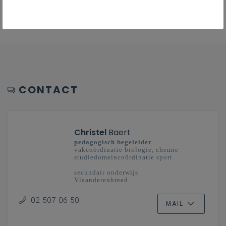
CONTACT
Christel
Baert
pedagogisch begeleider
vakcoördinatie biologie, chemie
studiedomeincoördinatie sport
secundair onderwijs
Vlaanderenbreed
02 507 06 50
MAIL