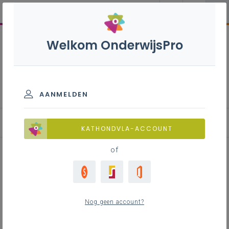
Welkom OnderwijsPro
Doorstroomgerichte
specialisatie - 7de leerjaar
AANMELDEN
Leerplan
KATHONDVLA-ACCOUNT
of
Inhoudstafel
Nog geen account?
Downloads