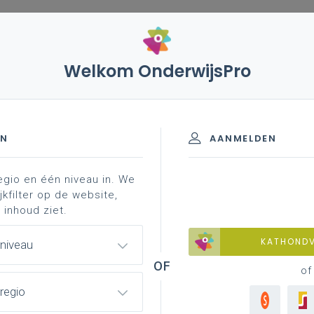
Welkom OnderwijsPro
EN
AANMELDEN
egio en één niveau in. We
jkfilter op de website,
 inhoud ziet.
KATHOND
 niveau
of
regio