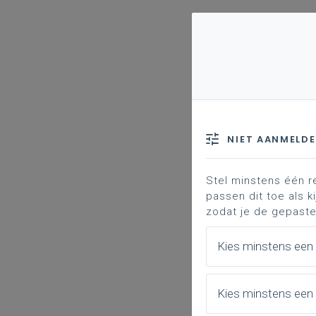
VOOR DE ONDERWIJS
PROFESSIONAL
NIET AANMELD
Stel minstens één r
passen dit toe als ki
zodat je de gepaste
Kies minstens een
Kies minstens een 