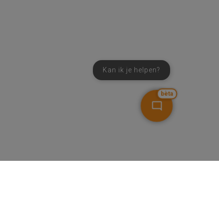
Kan ik je helpen?
bèta
NIEUWSBRIEF
SCHRIJF IN
MIJN.
Beheer