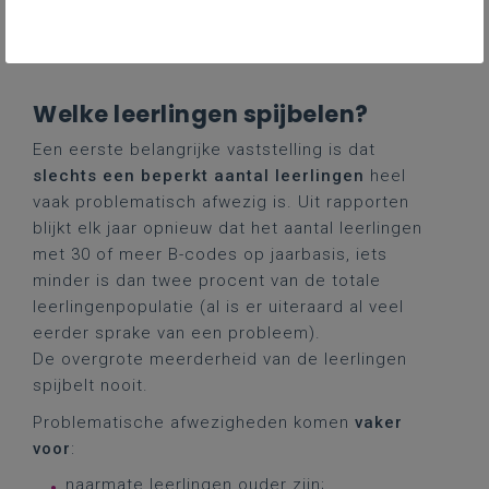
niet volledig samen met het al dan niet
gewettigd zijn van een afwezigheid.
Welke leerlingen spijbelen?
Een eerste belangrijke vaststelling is dat
slechts een beperkt aantal leerlingen
heel
vaak problematisch afwezig is. Uit rapporten
blijkt elk jaar opnieuw dat het aantal leerlingen
met 30 of meer B-codes op jaarbasis, iets
minder is dan twee procent van de totale
leerlingenpopulatie (al is er uiteraard al veel
eerder sprake van een probleem).
De overgrote meerderheid van de leerlingen
spijbelt nooit.
Problematische afwezigheden komen
vaker
voor
:
naarmate leerlingen ouder zijn;