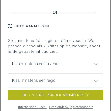
Conclusies
Een goede omschrijving van
spijbelen is belangrijk omdat het de
NIET AANMELDEN
aanpak door de school zal bepalen.
Spijbelen kan gezien worden als:
Stel minstens één regio en één niveau in. We
passen dit toe als kijkfilter op de website, zodat
louter een
gebrek aan motivatie
,
je de gepaste inhoud ziet.
waardoor de reactie eerder
sanctionerend zijn.
Kies minstens een niveau
een fenomeen dat ingebed is in andere
problemen en
probleemgedrag
,
waardoor de focus meer ligt op preventie
Kies minstens een regio
en begeleiding.
We spreken in deze tekst over leerlingen met
SURF VERDER ZONDER AANMELDEN
(problematische) afwezigheden. Spijbelen
betreft dan afwezigheden op school terwijl de
International user?
Geen onderwijsprofessional?
leerling er eigenlijk wel moest zijn. Dit valt