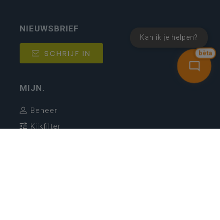
NIEUWSBRIEF
Kan ik je helpen?
SCHRIJF IN
bèta
MIJN.
Beheer
Kijkfilter
Katholiek Onderwijs Vlaanderen
- © 2026
Disclaimer
Privacy
Cookie-instellingen