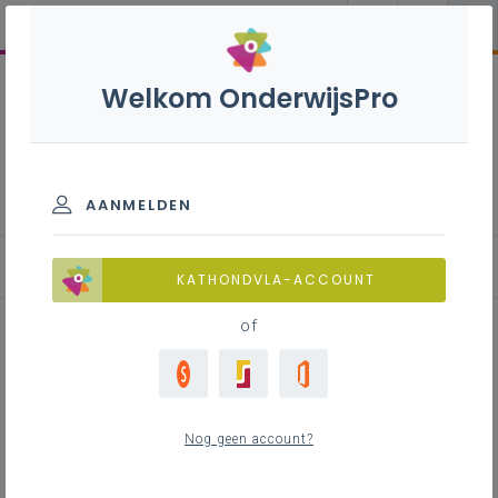
Welkom OnderwijsPro
Spijbelen
AANMELDEN
Wat?
KATHONDVLA-ACCOUNT
of
Inhoudstafel
Welke leerlingen spijbelen?
Nog geen account?
Factoren
Een ingebed fenomeen