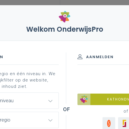
Welkom OnderwijsPro
spijbelen
naadloze flexibele trajecten
EN
AANMELDEN
egio en één niveau in. We
 flexibele trajecten
meer weten?
professionalise
jkfilter op de website,
 inhoud ziet.
KATHOND
 niveau
n
of
regio
Naa