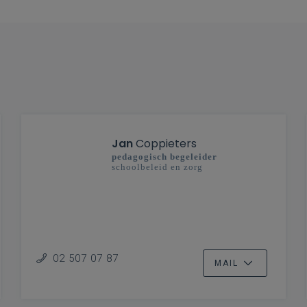
Jan
Coppieters
pedagogisch begeleider
schoolbeleid en zorg
02 507 07 87
MAIL