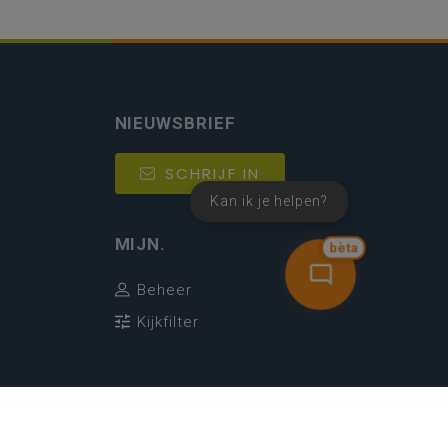
NIEUWSBRIEF
SCHRIJF IN
Kan ik je helpen?
MIJN.
bèta
Beheer
Kijkfilter