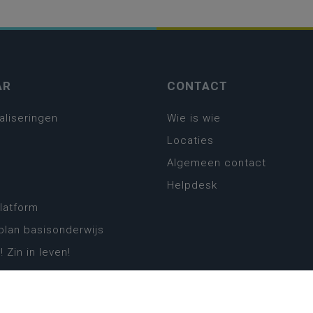
AR
CONTACT
aliseringen
Wie is wie
Locaties
Algemeen contact
Helpdesk
platform
plan basisonderwijs
! Zin in leven!
leerplannen secundair
llen secundair onderwijs