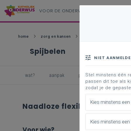
VOOR DE ONDERWIJS
PROFESSIONAL
home
zorg en kansen
gedrag(en) aanpak
Spijbelen
NIET AANMELD
Stel minstens één r
wat?
aanpak
preventie
naadloze
passen dit toe als ki
zodat je de gepaste
Kies minstens een
Naadloze flexibele trajecte
Kies minstens een 
Voor wie?