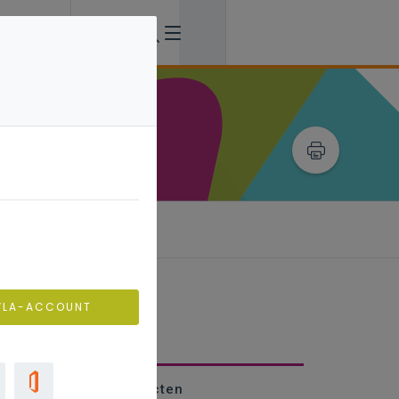
ring
VLA-ACCOUNT
dloze flexibele trajecten