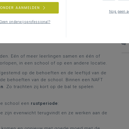
ZONDER AANMELDEN
r jongeren die wegens pedagogische, juridische,
V
Nog geen a
reigen te verlaten
. De problematiek van die
H
n problematische thuissituatie, delinquent gedrag
Geen onderwijsprofessional?
A
innen zijn leefomgeving.
rden. Eén of meer leerlingen samen en één of
rlopen, in een school of op een andere locatie.
 afgestemd op de behoeften en de leeftijd van de
op de behoeften van de school. Binnen een NAFT
en
. Zo trachten zij kort op de bal te spelen
 de school een
rustperiode
:
e zijn evenwicht terugvindt en ze werken aan de
te komen en opnieuw met goede moed met de