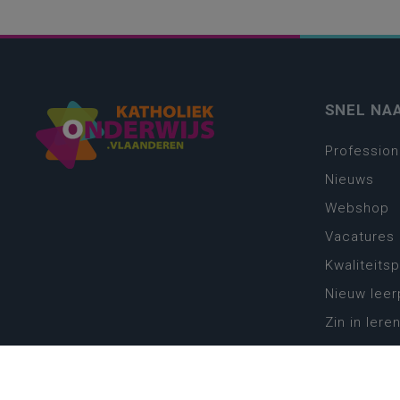
SNEL NA
Profession
Nieuws
Webshop
Vacatures
Kwaliteits
Nieuw leer
Zin in leren
Vakken en 
onderwijs
Lessentabe