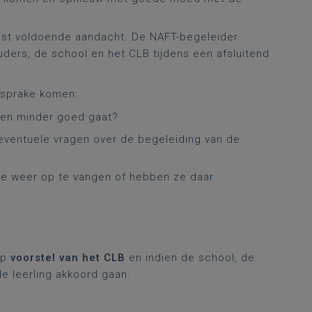
eist voldoende aandacht. De NAFT-begeleider
uders, de school en het CLB tijdens een afsluitend
 sprake komen:
ven minder goed gaat?
eventuele vragen over de begeleiding van de
re weer op te vangen of hebben ze daar
op
voorstel van het CLB
en indien de school, de
e leerling akkoord gaan.