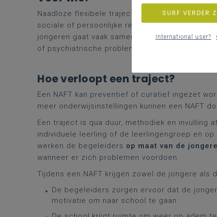
SURF VERDER 
Naadloze flexibele trajecten (NAFT) zijn er voo
sociale of persoonlijke redenen het
onderwijs d
jongeren gaat vaak samen met spijbelgedrag, ee
International user?
of psychiatrische problemen bij de jongere of b
Hoe verloopt een traject?
Een NAFT kan preventief of curatief ingezet wo
meer onderwijsinstellingen kunnen een NAFT doo
Een traject is qua duur, methodiek en invulling
individuele leerling of de leerlingengroep en 
werken de begeleiders
op maat van de jonger
wanneer er zich problemen voordoen.
Tijdens een NAFT krijgen zowel de jongere als
De begeleiders zorgen ervoor dat de jonger
motivatie om naar school te gaan.
De school krijgt ruimte om weer op adem 