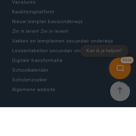
Vacatures
Kwaliteitsplatform
Nieuw leerplan basisonderwijs
Zin in leren! Zin in leven!
Vakken en leerplannen secundair onderwijs
Lessentabellen secundair onderwijs
Kan ik je helpen?
Digitale transformatie
bèta
Schoolkalender
Scholenzoeker
Algemene website
CONTACT
Wie is wie
Locaties