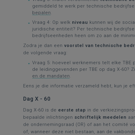
gemiddeld te werk per technische bedrijfs
bepalen
.
Vraag 4: Op welk
niveau
kunnen wij de socia
juridische entiteit? Per technische bedrijf
bedrijfseenheden heen om zo aan de mini
Zodra je dan een
voorstel van technische bed
de volgende vraag:
Vraag 5: hoeveel werknemers telt elke TBE 
de leidinggevenden per TBE op dag X-60? Z
en de mandaten
.
Eens je die informatie verzameld hebt, kun je e
Dag X - 60
Dag X-60 is de
eerste stap
in de verkiezingspro
bepaalde inlichtingen
schriftelijk meedelen
aan
de ondernemingsraad (OR) of aan het comité v
of, wanneer deze niet bestaan, aan de vakbond