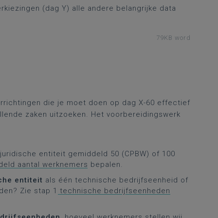
rkiezingen (dag Y) alle andere belangrijke data
79KB word
rrichtingen die je moet doen op dag X-60 effectief
illende zaken uitzoeken. Het voorbereidingswerk
 juridische entiteit gemiddeld 50 (CPBW) of 100
deld aantal werknemers
bepalen.
che entiteit
als één technische bedrijfseenheid of
den? Zie stap 1
technische bedrijfseenheden
edrijfseenheden
, hoeveel werknemers stellen wij