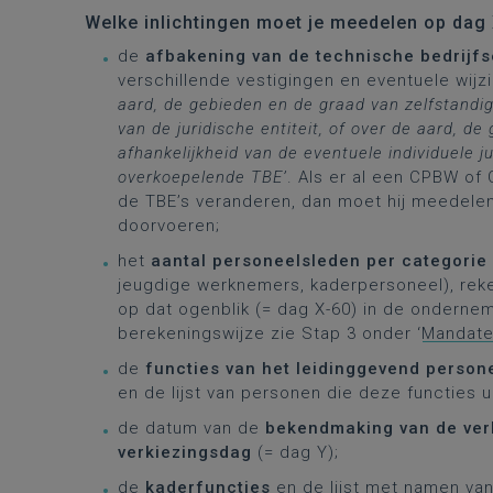
Welke inlichtingen moet je meedelen op dag
de
afbakening van de technische bedrijf
verschillende vestigingen en eventuele wijzi
aard, de gebieden en de graad van zelfstandig
van de juridische entiteit, of over de aard, d
afhankelijkheid van de eventuele individuele j
overkoepelende TBE’
. Als er al een CPBW of
de TBE’s veranderen, dan moet hij meedelen o
doorvoeren;
het
aantal personeelsleden per categorie
jeugdige werknemers, kaderpersoneel), rek
op dat ogenblik (= dag X-60) in de onderne
berekeningswijze zie Stap 3 onder ‘
Mandate
de
functies van het leidinggevend person
en de lijst van personen die deze functies u
de datum van de
bekendmaking van de ver
verkiezingsdag
(= dag Y);
de
kaderfuncties
en de lijst met namen van