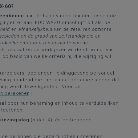
 X-60?
seenheden
aan de hand van de banden tussen de
gingen er aan. FOD WASO omschrijft dit als ‘
de
heid en afhankelijkheid van de zetel ten opzichte
e gebieden en de graad van zelfstandigheid en
uridische entiteiten ten opzichte van de
 OR bestaat en de werkgever wil de structuur van
p basis van welke criteria hij die wijziging wil
(arbeiders, bedienden, leidinggevend personeel,
ening houdend met het aantal personeelsleden dat
ming wordt tewerkgesteld. Voor de
n berekenen
’;
eel
door hun benaming en inhoud te verduidelijken
itoefenen;
kiezingsdag
(= dag X), én de beoogde
 de personen die deze functies uitoefenen.