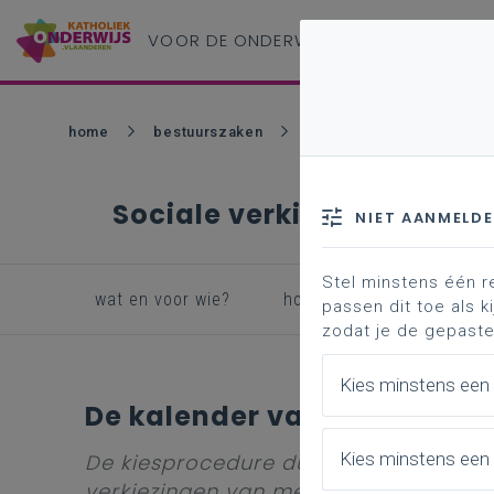
VOOR DE ONDERWIJS
PROFESSIONAL
home
bestuurszaken
vzw als rechtspersoon
Sociale verkiezingen
NIET AANMELD
Stel minstens één r
wat en voor wie?
hoe sociale verkiezingen
passen dit toe als ki
zodat je de gepaste
Kies minstens een
De kalender van dag tot da
Kies minstens een 
De kiesprocedure duurt in totaal
150 
verkiezingen van mei 2024 al starten