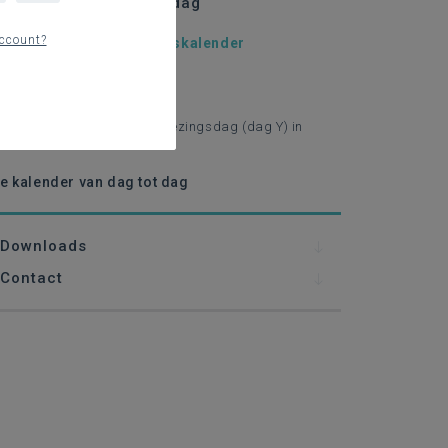
kalender van dag tot dag
ccount?
epalen van je verkiezingskalender
Dagen X en Y
Bepalen van dag Y
Welke dag kiezen als verkiezingsdag (dag Y) in
mei 2024?
e kalender van dag tot dag
Downloads
Contact