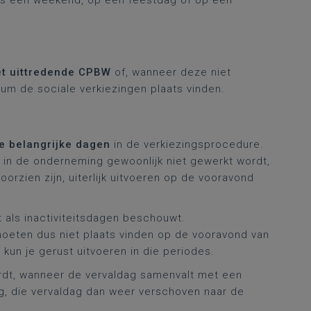
ens een weekend, op een feestdag of op een
et uittredende CPBW
of, wanneer deze niet
um de sociale verkiezingen plaats vinden.
e belangrijke dagen
in de verkiezingsprocedure.
 in de onderneming gewoonlijk niet gewerkt wordt,
orzien zijn, uiterlijk uitvoeren op de vooravond
t als inactiviteitsdagen beschouwt.
oeten dus niet plaats vinden op de vooravond van
kun je gerust uitvoeren in die periodes.
dt, wanneer de vervaldag samenvalt met een
g, die vervaldag dan weer verschoven naar de