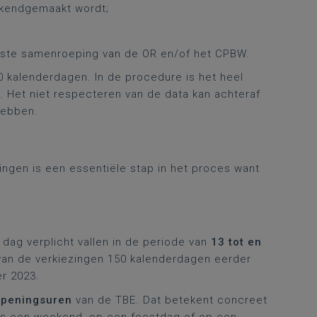
ekendgemaakt wordt;
erste samenroeping van de OR en/of het CPBW.
0 kalenderdagen. In de procedure is het heel
.
Het niet respecteren van de data kan achteraf
hebben.
ingen is een essentiële stap in het proces want
dag verplicht vallen in de periode van
13 tot en
 van de verkiezingen 150 kalenderdagen eerder
er 2023.
openingsuren
van de TBE. Dat betekent concreet