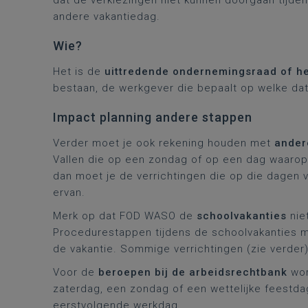
dat de verkiezingen niet kunnen doorgaan tijd
andere vakantiedag.
Wie?
Het is de
uittredende ondernemingsraad of h
bestaan, de werkgever die bepaalt op welke dat
Impact planning andere stappen
Verder moet je ook rekening houden met
ander
Vallen die op een zondag of op een dag waarop
dan moet je de verrichtingen die op die dagen vo
ervan.
Merk op dat FOD WASO de
schoolvakanties
nie
Procedurestappen tijdens de schoolvakanties m
de vakantie. Sommige verrichtingen (zie verder) 
Voor de
beroepen bij de arbeidsrechtbank
wor
zaterdag, een zondag of een wettelijke feestda
eerstvolgende werkdag.