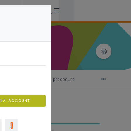
jdige stopzetting van de procedure
VLA-ACCOUNT