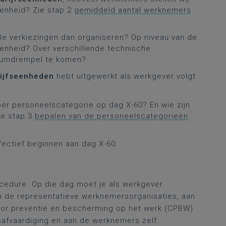
eenheid? Zie stap 2
gemiddeld aantal werknemers
le verkiezingen dan organiseren? Op niveau van de
seenheid? Over verschillende technische
mumdrempel te komen?
rijfseenheden
hebt uitgewerkt als werkgever volgt
per personeelscategorie op dag X-60? En wie zijn
ie stap 3
bepalen van de personeelscategorieën
ffectief beginnen aan dag X-60.
cedure. Op die dag moet je als werkgever
 de representatieve werknemersorganisaties, aan
oor preventie en bescherming op het werk (CPBW)
safvaardiging en aan de werknemers zelf.